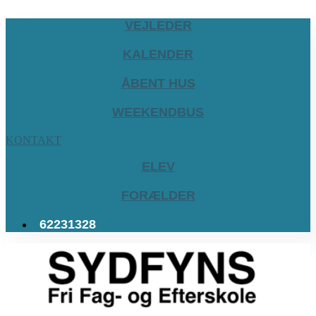
VEJLEDER
KALENDER
ÅBENT HUS
WEEKENDBUS
KONTAKT
ELEV
FORÆLDER
62231328