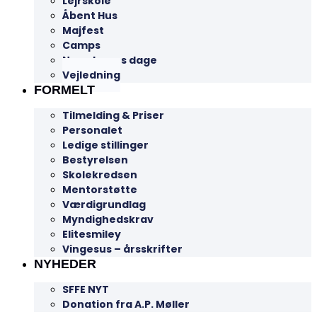
Lejrskole
Åbent Hus
Majfest
Camps
Nye elevers dage
Vejledning
FORMELT
Tilmelding & Priser
Personalet
Ledige stillinger
Bestyrelsen
Skolekredsen
Mentorstøtte
Værdigrundlag
Myndighedskrav
Elitesmiley
Vingesus – årsskrifter
NYHEDER
SFFE NYT
Donation fra A.P. Møller