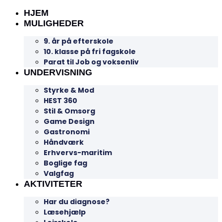
HJEM
MULIGHEDER
9. år på efterskole
10. klasse på fri fagskole
Parat til Job og voksenliv
UNDERVISNING
Styrke & Mod
HEST 360
Stil & Omsorg
Game Design
Gastronomi
Håndværk
Erhvervs-maritim
Boglige fag
Valgfag
AKTIVITETER
Har du diagnose?
Læsehjælp