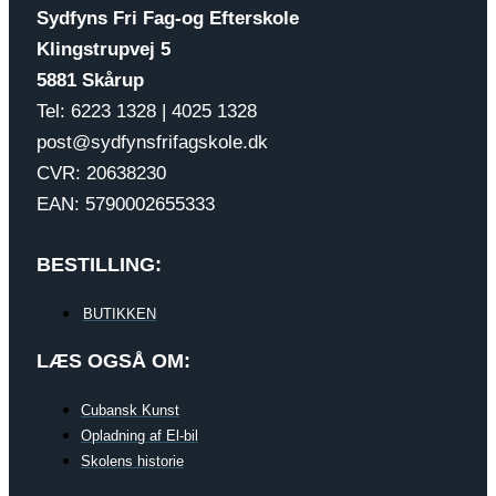
Sydfyns Fri Fag-og Efterskole
Klingstrupvej 5
5881 Skårup
Tel: 6223 1328 | 4025 1328
post@sydfynsfrifagskole.dk
CVR: 20638230
EAN: 5790002655333
BESTILLING:
BUTIKKEN
LÆS OGSÅ OM:
Cubansk Kunst
Opladning af El-bil
Skolens historie