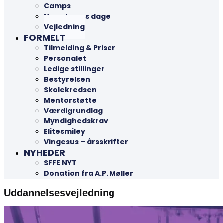
Camps
Nye elevers dage
Vejledning
FORMELT
Tilmelding & Priser
Personalet
Ledige stillinger
Bestyrelsen
Skolekredsen
Mentorstøtte
Værdigrundlag
Myndighedskrav
Elitesmiley
Vingesus – årsskrifter
NYHEDER
SFFE NYT
Donation fra A.P. Møller
Uddannelsesvejledning