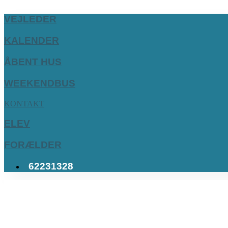
VEJLEDER
KALENDER
ÅBENT HUS
WEEKENDBUS
KONTAKT
ELEV
FORÆLDER
62231328