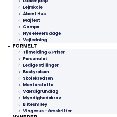
Læsehjælp
Lejrskole
Åbent Hus
Majfest
Camps
Nye elevers dage
Vejledning
FORMELT
Tilmelding & Priser
Personalet
Ledige stillinger
Bestyrelsen
Skolekredsen
Mentorstøtte
Værdigrundlag
Myndighedskrav
Elitesmiley
Vingesus – årsskrifter
NYHEDER