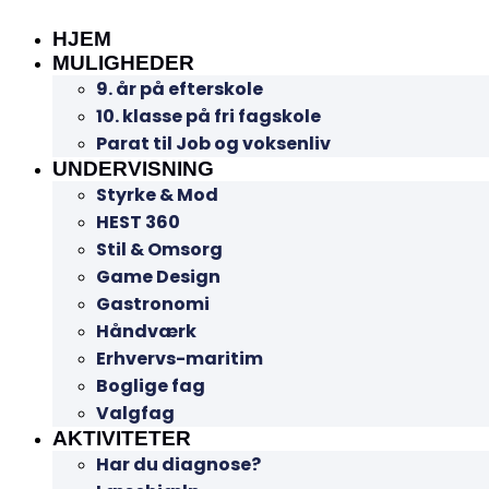
HJEM
MULIGHEDER
9. år på efterskole
10. klasse på fri fagskole
Parat til Job og voksenliv
UNDERVISNING
Styrke & Mod
HEST 360
Stil & Omsorg
Game Design
Gastronomi
Håndværk
Erhvervs-maritim
Boglige fag
Valgfag
AKTIVITETER
Har du diagnose?