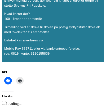
Enhver myndig person, der føler sig knyttet til og/eller gerne vil
støtte Sydfyns Fri Fagskole.
Hvad koster det?
100,- kroner pr person/år
Tilmelding ved at skrive til skolen på post@sydfynsfrifagskole.dk
med “skolekreds” i emnefeltet.
Beløbet kan øverføres via
Mobile Pay 889711 eller via bankkontooverførelse:
reg: 0819 konto: 8190155839
DEL
Like this:
Loading…