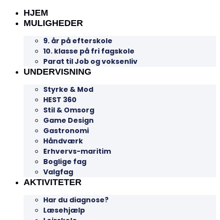
HJEM
MULIGHEDER
9. år på efterskole
10. klasse på fri fagskole
Parat til Job og voksenliv
UNDERVISNING
Styrke & Mod
HEST 360
Stil & Omsorg
Game Design
Gastronomi
Håndværk
Erhvervs-maritim
Boglige fag
Valgfag
AKTIVITETER
Har du diagnose?
Læsehjælp