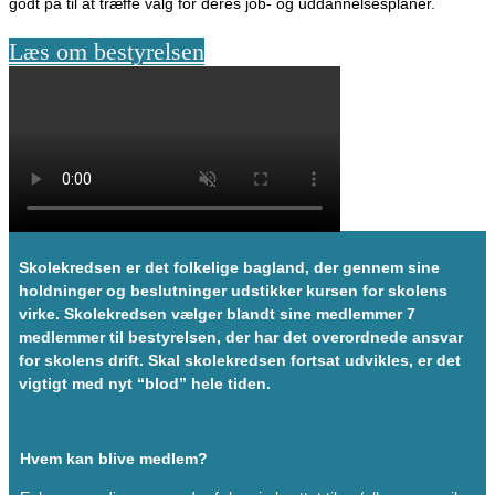
godt på til at træffe valg for deres job- og uddannelsesplaner.
Læs om bestyrelsen
Skolekredsen er det folkelige bagland, der gennem sine
holdninger og beslutninger udstikker kursen for skolens
virke. Skolekredsen vælger blandt sine medlemmer 7
medlemmer til bestyrelsen, der har det overordnede ansvar
for skolens drift. Skal skolekredsen fortsat udvikles, er det
vigtigt med nyt “blod” hele tiden.
Hvem kan blive medlem?