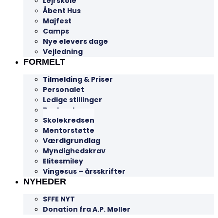
Lejrskole
Åbent Hus
Majfest
Camps
Nye elevers dage
Vejledning
FORMELT
Tilmelding & Priser
Personalet
Ledige stillinger
Bestyrelsen
Skolekredsen
Mentorstøtte
Værdigrundlag
Myndighedskrav
Elitesmiley
Vingesus – årsskrifter
NYHEDER
SFFE NYT
Donation fra A.P. Møller