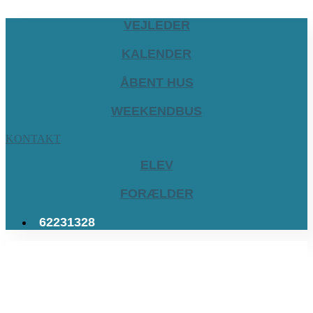
VEJLEDER
KALENDER
ÅBENT HUS
WEEKENDBUS
KONTAKT
ELEV
FORÆLDER
62231328