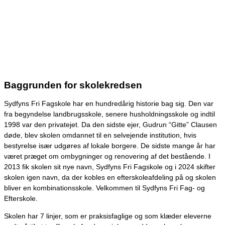
Baggrunden for skolekredsen
Sydfyns Fri Fagskole har en hundredårig historie bag sig. Den var
fra begyndelse landbrugsskole, senere husholdningsskole og indtil
1998 var den privatejet. Da den sidste ejer, Gudrun “Gitte” Clausen
døde, blev skolen omdannet til en selvejende institution, hvis
bestyrelse især udgøres af lokale borgere. De sidste mange år har
været præget om ombygninger og renovering af det bestående. I
2013 fik skolen sit nye navn, Sydfyns Fri Fagskole og i 2024 skifter
skolen igen navn, da der kobles en efterskoleafdeling på og skolen
bliver en kombinationsskole. Velkommen til Sydfyns Fri Fag- og
Efterskole.
Skolen har 7 linjer, som er praksisfaglige og som klæder eleverne