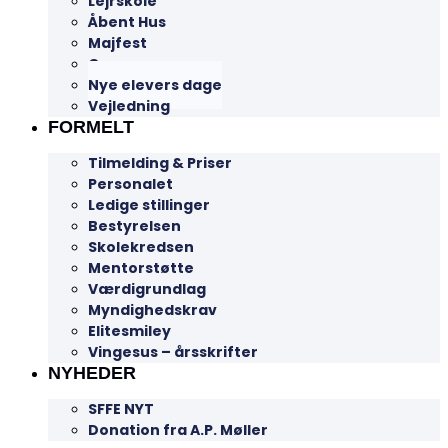
Lejrskole
Åbent Hus
Majfest
Camps
Nye elevers dage
Vejledning
FORMELT
Tilmelding & Priser
Personalet
Ledige stillinger
Bestyrelsen
Skolekredsen
Mentorstøtte
Værdigrundlag
Myndighedskrav
Elitesmiley
Vingesus – årsskrifter
NYHEDER
SFFE NYT
Donation fra A.P. Møller