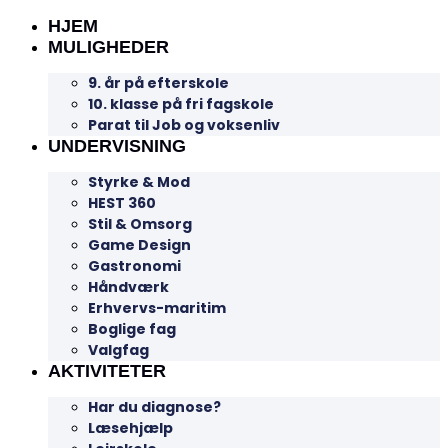
HJEM
MULIGHEDER
9. år på efterskole
10. klasse på fri fagskole
Parat til Job og voksenliv
UNDERVISNING
Styrke & Mod
HEST 360
Stil & Omsorg
Game Design
Gastronomi
Håndværk
Erhvervs-maritim
Boglige fag
Valgfag
AKTIVITETER
Har du diagnose?
Læsehjælp