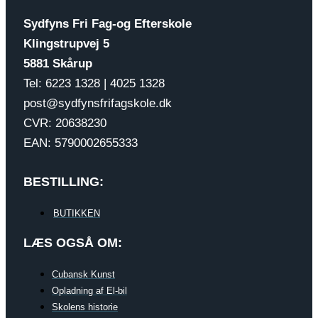
Sydfyns Fri Fag-og Efterskole
Klingstrupvej 5
5881 Skårup
Tel: 6223 1328 | 4025 1328
post@sydfynsfrifagskole.dk
CVR: 20638230
EAN: 5790002655333
BESTILLING:
BUTIKKEN
LÆS OGSÅ OM:
Cubansk Kunst
Opladning af El-bil
Skolens historie