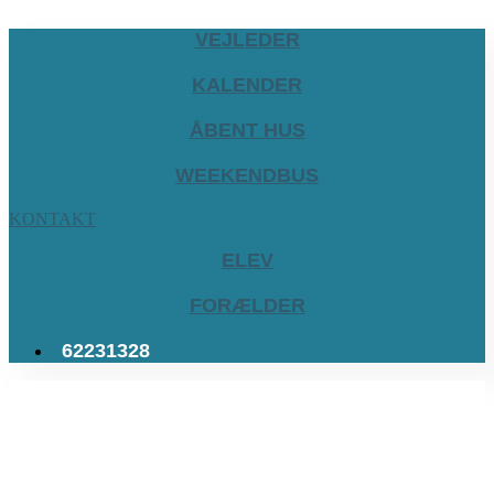
VEJLEDER
KALENDER
ÅBENT HUS
WEEKENDBUS
KONTAKT
ELEV
FORÆLDER
62231328