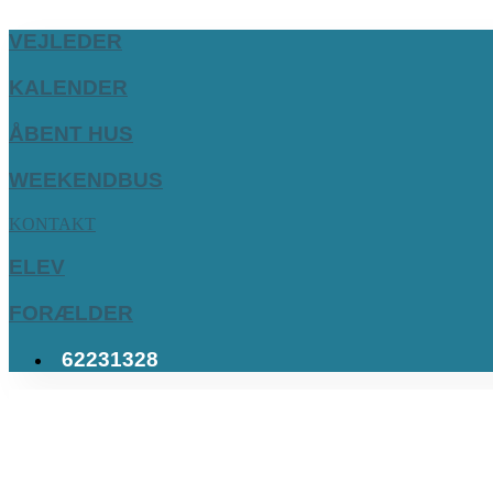
VEJLEDER
KALENDER
ÅBENT HUS
WEEKENDBUS
KONTAKT
ELEV
FORÆLDER
62231328