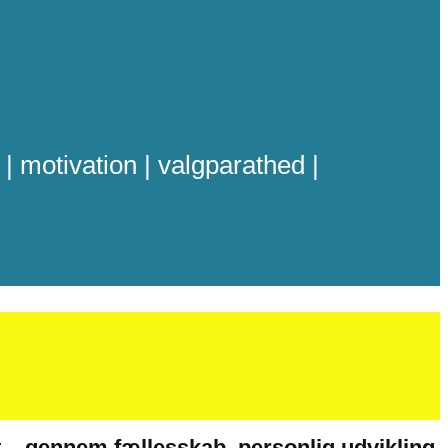
| motivation | valgparathed |
alt – gennem fællesskab, personlig udvikling