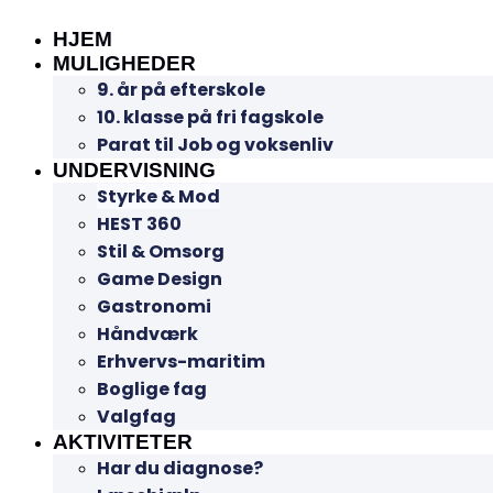
HJEM
MULIGHEDER
9. år på efterskole
10. klasse på fri fagskole
Parat til Job og voksenliv
UNDERVISNING
Styrke & Mod
HEST 360
Stil & Omsorg
Game Design
Gastronomi
Håndværk
Erhvervs-maritim
Boglige fag
Valgfag
AKTIVITETER
Har du diagnose?