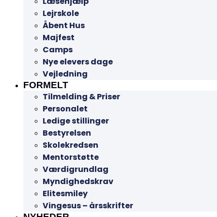
Læsehjælp
Lejrskole
Åbent Hus
Majfest
Camps
Nye elevers dage
Vejledning
FORMELT
Tilmelding & Priser
Personalet
Ledige stillinger
Bestyrelsen
Skolekredsen
Mentorstøtte
Værdigrundlag
Myndighedskrav
Elitesmiley
Vingesus – årsskrifter
NYHEDER