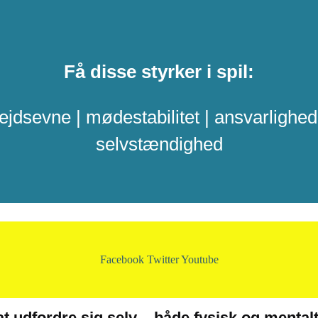
Få disse styrker i spil:
ejdsevne | mødestabilitet | ansvarlighed 
selvstændighed
Facebook
Twitter
Youtube
l at udfordre sig selv – både fysisk og ment