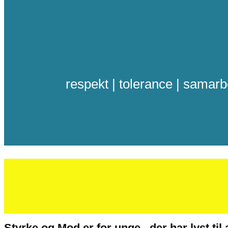
respekt | tolerance | samarb
Styrke og Mod er for unge , der har lyst ti