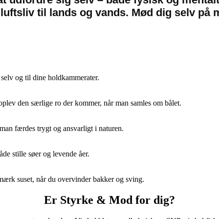
riluftsliv til lands og vands. Mød dig selv p
g selv og til dine holdkammerater.
g oplev den særlige ro der kommer, når man samles om bålet.
man færdes trygt og ansvarligt i naturen.
de stille søer og levende åer.
og mærk suset, når du overvinder bakker og sving.
Er Styrke & Mod for dig?