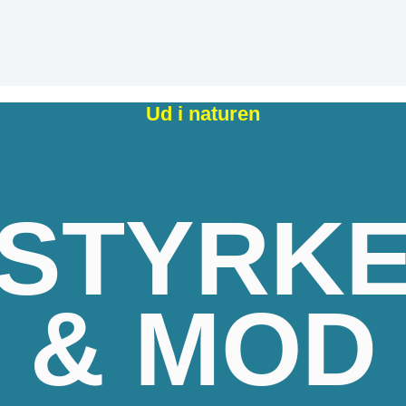
Ud i naturen
STYRK
& MOD