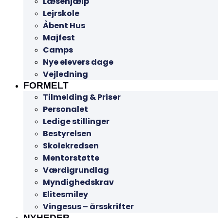
Læsehjælp
Lejrskole
Åbent Hus
Majfest
Camps
Nye elevers dage
Vejledning
FORMELT
Tilmelding & Priser
Personalet
Ledige stillinger
Bestyrelsen
Skolekredsen
Mentorstøtte
Værdigrundlag
Myndighedskrav
Elitesmiley
Vingesus – årsskrifter
NYHEDER