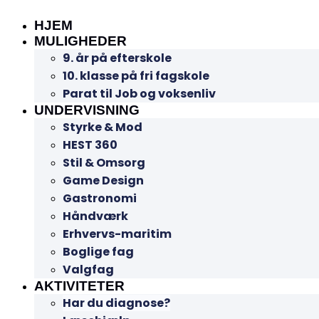
HJEM
MULIGHEDER
9. år på efterskole
10. klasse på fri fagskole
Parat til Job og voksenliv
UNDERVISNING
Styrke & Mod
HEST 360
Stil & Omsorg
Game Design
Gastronomi
Håndværk
Erhvervs-maritim
Boglige fag
Valgfag
AKTIVITETER
Har du diagnose?