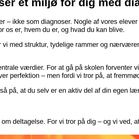
eser et miljø for dig med d
er – ikke som diagnoser. Nogle af vores elever
or os er, hvem du er, og hvad du kan blive.
jder vi med struktur, tydelige rammer og nærvære
ntrale værdier. For at gå på skolen forventer v
ver perfektion – men fordi vi tror på, at fremm
gså på, at du selv er en aktiv del af din egen l
v om deltagelse. For vi tror på dig – og vi ved, at