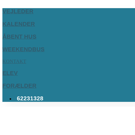
VEJLEDER
KALENDER
ÅBENT HUS
WEEKENDBUS
KONTAKT
ELEV
FORÆLDER
62231328