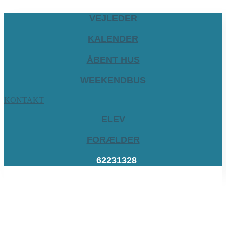
VEJLEDER
KALENDER
ÅBENT HUS
WEEKENDBUS
KONTAKT
ELEV
FORÆLDER
62231328