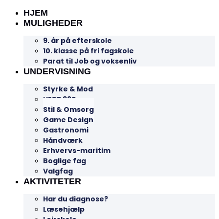
HJEM
MULIGHEDER
9. år på efterskole
10. klasse på fri fagskole
Parat til Job og voksenliv
UNDERVISNING
Styrke & Mod
HEST 360
Stil & Omsorg
Game Design
Gastronomi
Håndværk
Erhvervs-maritim
Boglige fag
Valgfag
AKTIVITETER
Har du diagnose?
Læsehjælp