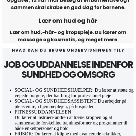
opgaver, fx når I har besøg af en børnehave og I
sammen skal skabe en god dag for børnene.
Lær om hud og hår
Lær om hud,-hår- og kropspleje. Du lærer om
massage og kosmetik, og meget mere.
HVAD KAN DU BRUGE UNDERVISNINGEN TIL?
JOB OG UDDANNELSE INDENFOR
SUNDHED OG OMSORG
SOCIAL- OG SUNDHEDSHJÆLPER:
Du lærer at støtte og
vejlede borgere, der har brug for professionel pleje
SOCIAL- OG SUNDHEDSASSISTENT
Du arbejder på
plejecentre, i hjemmeplejen, på hospitaler
FITNESSUDDANNELSEN
Du lærer at instruere andre i at træne kroppen og at
sammensætte forskellige træningsformer og
programmer til
både enkeltpersoner og hold
FRISØR:
Du lærer at klippe med avancerede teknikker,