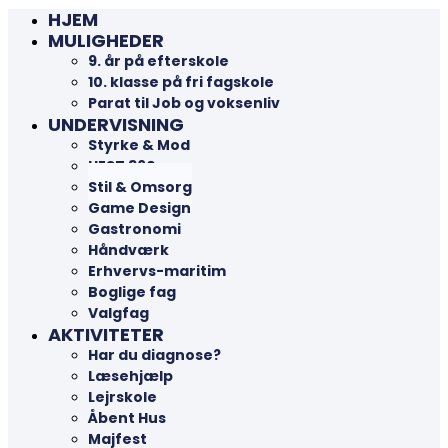
HJEM
MULIGHEDER
9. år på efterskole
10. klasse på fri fagskole
Parat til Job og voksenliv
UNDERVISNING
Styrke & Mod
HEST 360
Stil & Omsorg
Game Design
Gastronomi
Håndværk
Erhvervs-maritim
Boglige fag
Valgfag
AKTIVITETER
Har du diagnose?
Læsehjælp
Lejrskole
Åbent Hus
Majfest