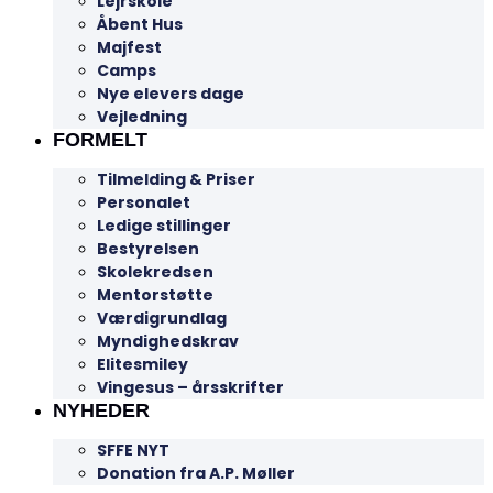
Lejrskole
Åbent Hus
Majfest
Camps
Nye elevers dage
Vejledning
FORMELT
Tilmelding & Priser
Personalet
Ledige stillinger
Bestyrelsen
Skolekredsen
Mentorstøtte
Værdigrundlag
Myndighedskrav
Elitesmiley
Vingesus – årsskrifter
NYHEDER
SFFE NYT
Donation fra A.P. Møller