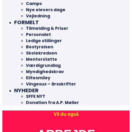
Camps
Nye elevers dage
Vejledning
FORMELT
Tilmelding & Priser
Personalet
Ledige stillinger
Bestyrelsen
Skolekredsen
Mentorstøtte
Værdigrundlag
Myndighedskrav
Elitesmiley
Vingesus – årsskrifter
NYHEDER
SFFE NYT
Donation fra A.P. Møller
Vil du også