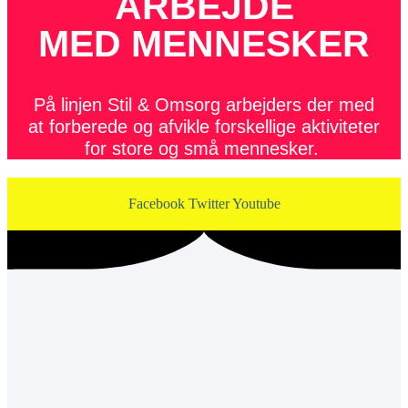
ARBEJDE
MED MENNESKER
På linjen Stil & Omsorg arbejders der med
at forberede og afvikle forskellige aktiviteter
for store og små mennesker.
Facebook
Twitter
Youtube