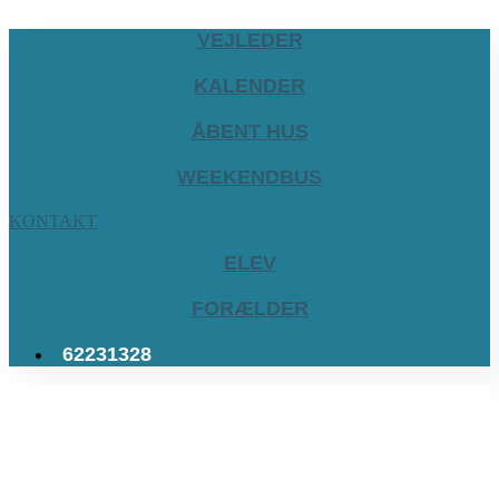
VEJLEDER
KALENDER
ÅBENT HUS
WEEKENDBUS
KONTAKT
ELEV
FORÆLDER
62231328