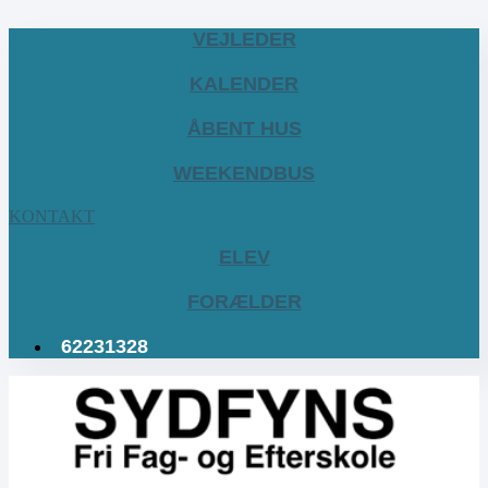
VEJLEDER
KALENDER
ÅBENT HUS
WEEKENDBUS
KONTAKT
ELEV
FORÆLDER
62231328