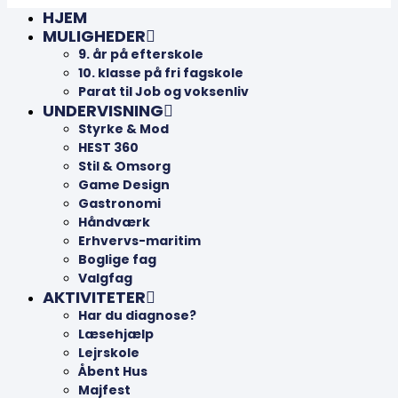
HJEM
MULIGHEDER
9. år på efterskole
10. klasse på fri fagskole
Parat til Job og voksenliv
UNDERVISNING
Styrke & Mod
HEST 360
Stil & Omsorg
Game Design
Gastronomi
Håndværk
Erhvervs-maritim
Boglige fag
Valgfag
AKTIVITETER
Har du diagnose?
Læsehjælp
Lejrskole
Åbent Hus
Majfest