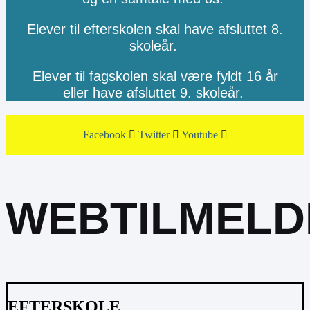
Elever til efterskolen skal have afsluttet 8.
skoleår.
Elever til fagskolen skal være fyldt 16 år
eller have afsluttet 9. skoleår.
Facebook
Twitter
Youtube
WEBTILMELD
EFTERSKOLE