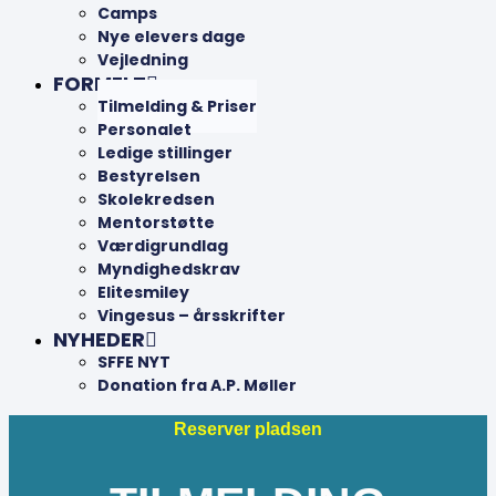
Camps
Nye elevers dage
Vejledning
FORMELT
Tilmelding & Priser
Personalet
Ledige stillinger
Bestyrelsen
Skolekredsen
Mentorstøtte
Værdigrundlag
Myndighedskrav
Elitesmiley
Vingesus – årsskrifter
NYHEDER
SFFE NYT
Donation fra A.P. Møller
Reserver pladsen