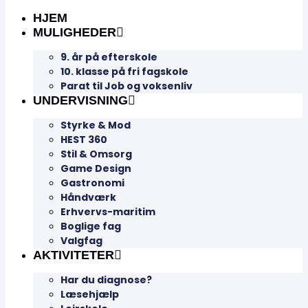
HJEM
MULIGHEDER
9. år på efterskole
10. klasse på fri fagskole
Parat til Job og voksenliv
UNDERVISNING
Styrke & Mod
HEST 360
Stil & Omsorg
Game Design
Gastronomi
Håndværk
Erhvervs-maritim
Boglige fag
Valgfag
AKTIVITETER
Har du diagnose?
Læsehjælp