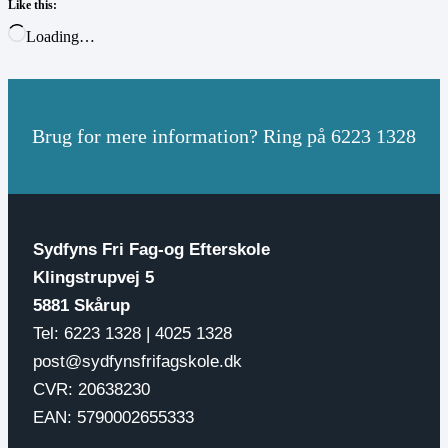
Like this:
Loading…
Brug for mere information? Ring på 6223 1328
Sydfyns Fri Fag-og Efterskole
Klingstrupvej 5
5881 Skårup
Tel: 6223 1328 | 4025 1328
post@sydfynsfrifagskole.dk
CVR: 20638230
EAN: 5790002655333