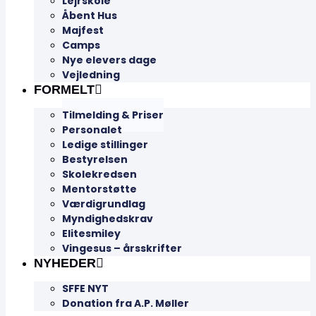
Lejrskole
Åbent Hus
Majfest
Camps
Nye elevers dage
Vejledning
FORMELT
Tilmelding & Priser
Personalet
Ledige stillinger
Bestyrelsen
Skolekredsen
Mentorstøtte
Værdigrundlag
Myndighedskrav
Elitesmiley
Vingesus – årsskrifter
NYHEDER
SFFE NYT
Donation fra A.P. Møller