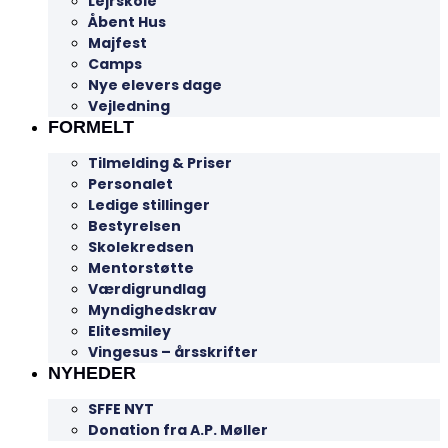
Lejrskole
Åbent Hus
Majfest
Camps
Nye elevers dage
Vejledning
FORMELT
Tilmelding & Priser
Personalet
Ledige stillinger
Bestyrelsen
Skolekredsen
Mentorstøtte
Værdigrundlag
Myndighedskrav
Elitesmiley
Vingesus – årsskrifter
NYHEDER
SFFE NYT
Donation fra A.P. Møller