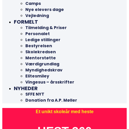
Camps
Nye elevers dage
Vejledning
FORMELT
Tilmelding & Priser
Personalet
Ledige stillinger
Bestyrelsen
Skolekredsen
Mentorstøtte
Værdigrundlag
Myndighedskrav
Elitesmiley
Vingesus – årsskrifter
NYHEDER
SFFE NYT
Donation fra A.P. Møller
Et unikt skoleår med heste