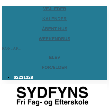
VEJLEDER
KALENDER
ÅBENT HUS
WEEKENDBUS
KONTAKT
ELEV
FORÆLDER
62231328