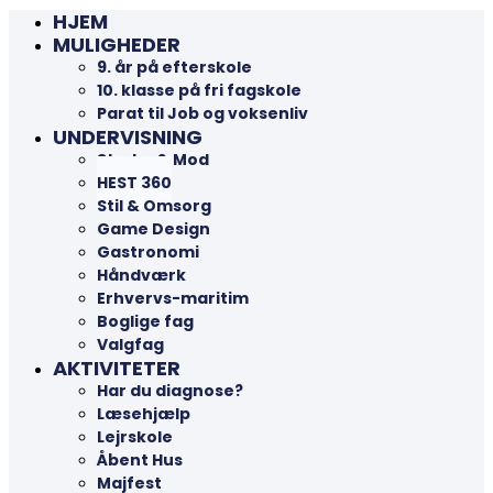
HJEM
MULIGHEDER
9. år på efterskole
10. klasse på fri fagskole
Parat til Job og voksenliv
UNDERVISNING
Styrke & Mod
HEST 360
Stil & Omsorg
Game Design
Gastronomi
Håndværk
Erhvervs-maritim
Boglige fag
Valgfag
AKTIVITETER
Har du diagnose?
Læsehjælp
Lejrskole
Åbent Hus
Majfest