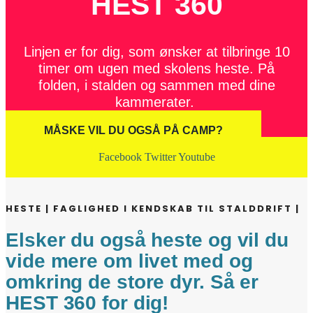
HEST 360
Linjen er for dig, som ønsker at tilbringe 10
timer om ugen med skolens heste. På
folden, i stalden og sammen med dine
kammerater.
MÅSKE VIL DU OGSÅ PÅ CAMP?
Facebook
Twitter
Youtube
HESTE | FAGLIGHED I KENDSKAB TIL STALDDRIFT |
Elsker du også heste og vil du
vide mere om livet med og
omkring de store dyr. Så er
HEST 360 for dig!