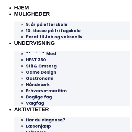
HJEM
MULIGHEDER
9. år på efterskole
10. klasse på fri fagskole
Parat til Job og voksenliv
UNDERVISNING
Styrke & Mod
HEST 360
Stil & Omsorg
Game Design
Gastronomi
Håndværk
Erhvervs-maritim
Boglige fag
Valgfag
AKTIVITETER
Har du diagnose?
Læsehjælp