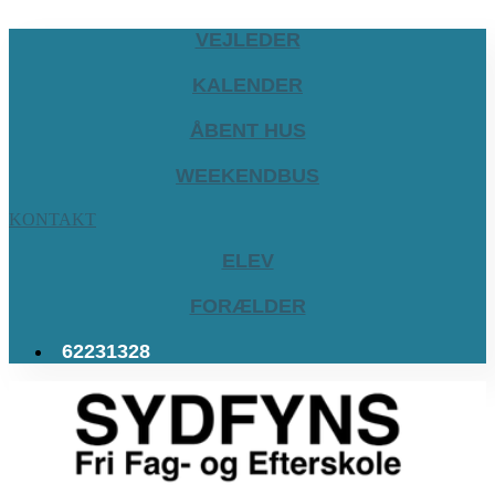
VEJLEDER
KALENDER
ÅBENT HUS
WEEKENDBUS
KONTAKT
ELEV
FORÆLDER
62231328