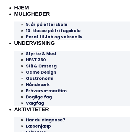
HJEM
MULIGHEDER
9. år på efterskole
10. klasse på fri fagskole
Parat til Job og voksenliv
UNDERVISNING
Styrke & Mod
HEST 360
Stil & Omsorg
Game Design
Gastronomi
Håndværk
Erhvervs-maritim
Boglige fag
Valgfag
AKTIVITETER
Har du diagnose?
Læsehjælp