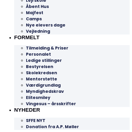
Lejrskole
Åbent Hus
Majfest
Camps
Nye elevers dage
Vejledning
FORMELT
Tilmelding & Priser
Personalet
Ledige stillinger
Bestyrelsen
Skolekredsen
Mentorstøtte
Værdigrundlag
Myndighedskrav
Elitesmiley
Vingesus – årsskrifter
NYHEDER
SFFE NYT
Donation fra A.P. Møller