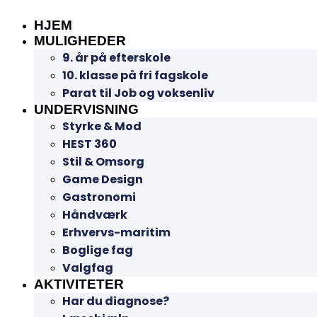
HJEM
MULIGHEDER
9. år på efterskole
10. klasse på fri fagskole
Parat til Job og voksenliv
UNDERVISNING
Styrke & Mod
HEST 360
Stil & Omsorg
Game Design
Gastronomi
Håndværk
Erhvervs-maritim
Boglige fag
Valgfag
AKTIVITETER
Har du diagnose?