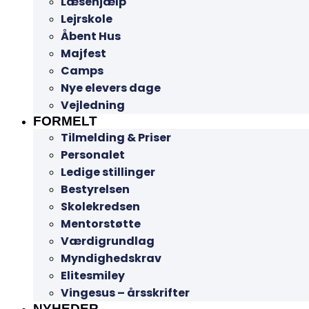
Læsehjælp
Lejrskole
Åbent Hus
Majfest
Camps
Nye elevers dage
Vejledning
FORMELT
Tilmelding & Priser
Personalet
Ledige stillinger
Bestyrelsen
Skolekredsen
Mentorstøtte
Værdigrundlag
Myndighedskrav
Elitesmiley
Vingesus – årsskrifter
NYHEDER