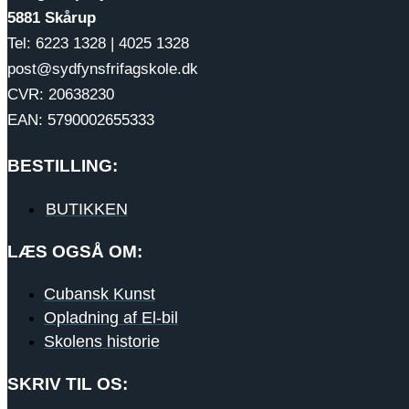
5881 Skårup
Tel: 6223 1328 | 4025 1328
post@sydfynsfrifagskole.dk
CVR: 20638230
EAN: 5790002655333
BESTILLING:
BUTIKKEN
LÆS OGSÅ OM:
Cubansk Kunst
Opladning af El-bil
Skolens historie
SKRIV TIL OS: