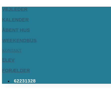
VEJLEDER
KALENDER
ÅBENT HUS
WEEKENDBUS
KONTAKT
ELEV
FORÆLDER
62231328