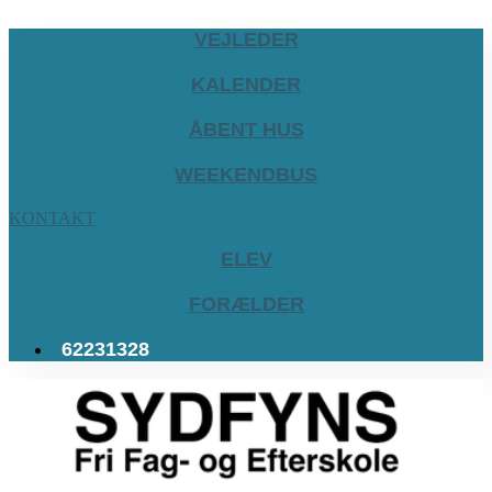
VEJLEDER
KALENDER
ÅBENT HUS
WEEKENDBUS
KONTAKT
ELEV
FORÆLDER
62231328