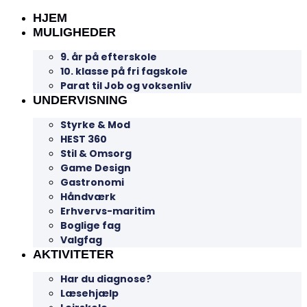
HJEM
MULIGHEDER
9. år på efterskole
10. klasse på fri fagskole
Parat til Job og voksenliv
UNDERVISNING
Styrke & Mod
HEST 360
Stil & Omsorg
Game Design
Gastronomi
Håndværk
Erhvervs-maritim
Boglige fag
Valgfag
AKTIVITETER
Har du diagnose?
Læsehjælp