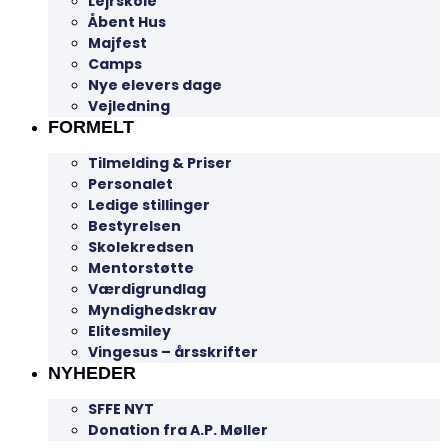
Lejrskole
Åbent Hus
Majfest
Camps
Nye elevers dage
Vejledning
FORMELT
Tilmelding & Priser
Personalet
Ledige stillinger
Bestyrelsen
Skolekredsen
Mentorstøtte
Værdigrundlag
Myndighedskrav
Elitesmiley
Vingesus – årsskrifter
NYHEDER
SFFE NYT
Donation fra A.P. Møller