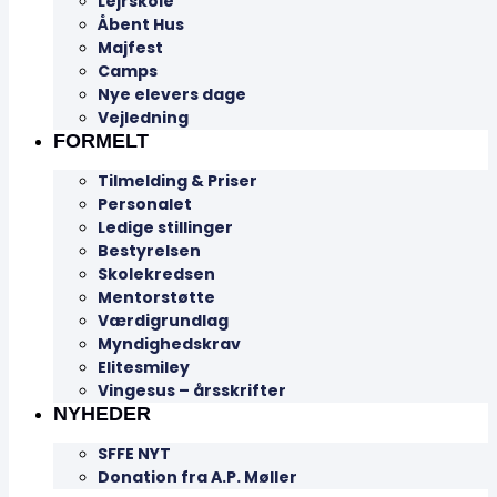
Lejrskole
Åbent Hus
Majfest
Camps
Nye elevers dage
Vejledning
FORMELT
Tilmelding & Priser
Personalet
Ledige stillinger
Bestyrelsen
Skolekredsen
Mentorstøtte
Værdigrundlag
Myndighedskrav
Elitesmiley
Vingesus – årsskrifter
NYHEDER
SFFE NYT
Donation fra A.P. Møller