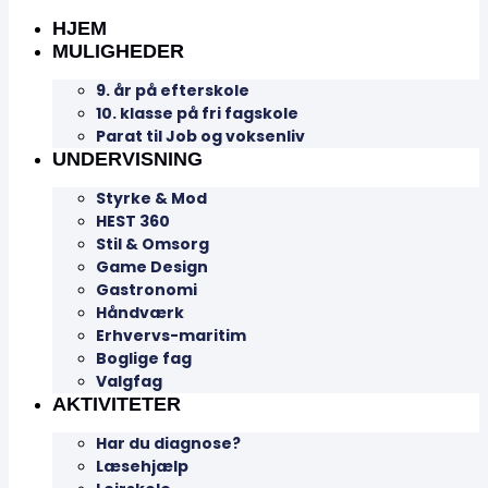
HJEM
MULIGHEDER
9. år på efterskole
10. klasse på fri fagskole
Parat til Job og voksenliv
UNDERVISNING
Styrke & Mod
HEST 360
Stil & Omsorg
Game Design
Gastronomi
Håndværk
Erhvervs-maritim
Boglige fag
Valgfag
AKTIVITETER
Har du diagnose?
Læsehjælp