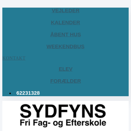
VEJLEDER
KALENDER
ÅBENT HUS
WEEKENDBUS
KONTAKT
ELEV
FORÆLDER
62231328