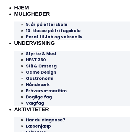
HJEM
MULIGHEDER
9. år på efterskole
10. klasse på fri fagskole
Parat til Job og voksenliv
UNDERVISNING
Styrke & Mod
HEST 360
Stil & Omsorg
Game Design
Gastronomi
Håndværk
Erhvervs-maritim
Boglige fag
Valgfag
AKTIVITETER
Har du diagnose?
Læsehjælp