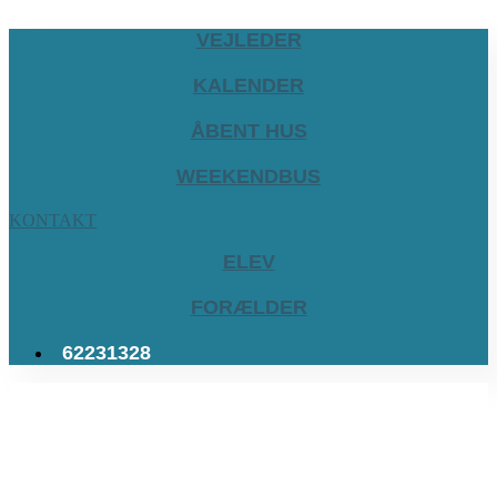
VEJLEDER
KALENDER
ÅBENT HUS
WEEKENDBUS
KONTAKT
ELEV
FORÆLDER
62231328