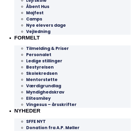
Lejrskole
Åbent Hus
Majfest
Camps
Nye elevers dage
Vejledning
FORMELT
Tilmelding & Priser
Personalet
Ledige stillinger
Bestyrelsen
Skolekredsen
Mentorstøtte
Værdigrundlag
Myndighedskrav
Elitesmiley
Vingesus – årsskrifter
NYHEDER
SFFE NYT
Donation fra A.P. Møller