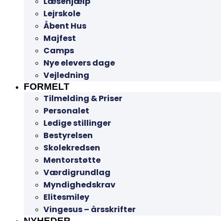
Læsehjælp
Lejrskole
Åbent Hus
Majfest
Camps
Nye elevers dage
Vejledning
FORMELT
Tilmelding & Priser
Personalet
Ledige stillinger
Bestyrelsen
Skolekredsen
Mentorstøtte
Værdigrundlag
Myndighedskrav
Elitesmiley
Vingesus – årsskrifter
NYHEDER