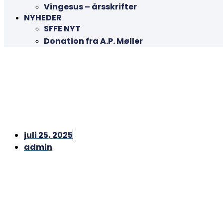
Vingesus – årsskrifter
NYHEDER
SFFE NYT
Donation fra A.P. Møller
juli 25, 2025
admin