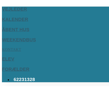
VEJLEDER
KALENDER
ÅBENT HUS
WEEKENDBUS
KONTAKT
ELEV
FORÆLDER
62231328