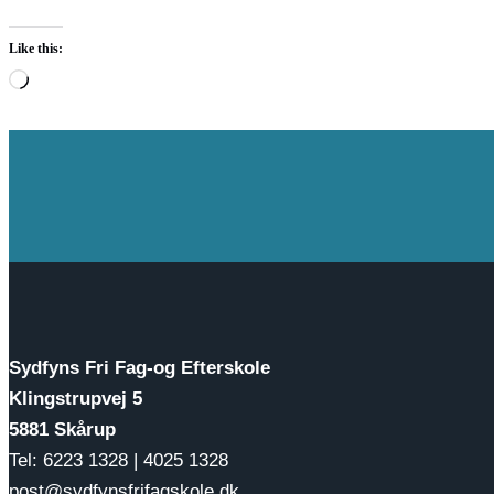
Like this:
Loading…
Sydfyns Fri Fag-og Efterskole
Klingstrupvej 5
5881 Skårup
Tel: 6223 1328 | 4025 1328
post@sydfynsfrifagskole.dk