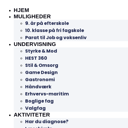
HJEM
MULIGHEDER
9. år på efterskole
10. klasse på fri fagskole
Parat til Job og voksenliv
UNDERVISNING
Styrke & Mod
HEST 360
Stil & Omsorg
Game Design
Gastronomi
Håndværk
Erhvervs-maritim
Boglige fag
Valgfag
AKTIVITETER
Har du diagnose?