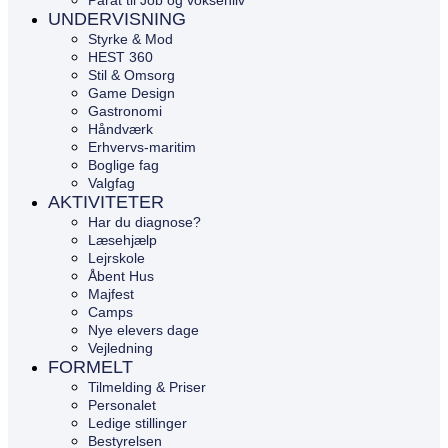
Parat til Job og voksenliv
UNDERVISNING
Styrke & Mod
HEST 360
Stil & Omsorg
Game Design
Gastronomi
Håndværk
Erhvervs-maritim
Boglige fag
Valgfag
AKTIVITETER
Har du diagnose?
Læsehjælp
Lejrskole
Åbent Hus
Majfest
Camps
Nye elevers dage
Vejledning
FORMELT
Tilmelding & Priser
Personalet
Ledige stillinger
Bestyrelsen