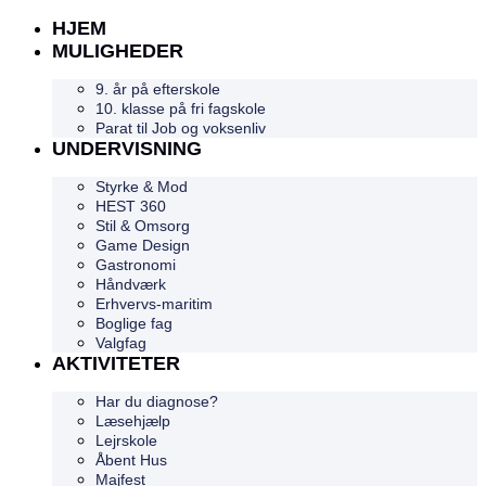
HJEM
MULIGHEDER
9. år på efterskole
10. klasse på fri fagskole
Parat til Job og voksenliv
UNDERVISNING
Styrke & Mod
HEST 360
Stil & Omsorg
Game Design
Gastronomi
Håndværk
Erhvervs-maritim
Boglige fag
Valgfag
AKTIVITETER
Har du diagnose?
Læsehjælp
Lejrskole
Åbent Hus
Majfest