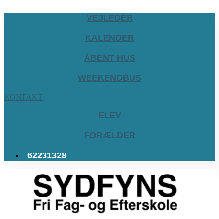
VEJLEDER
KALENDER
ÅBENT HUS
WEEKENDBUS
KONTAKT
ELEV
FORÆLDER
62231328