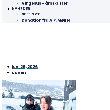
Vingesus – årsskrifter
NYHEDER
SFFE NYT
Donation fra A.P. Møller
juni 26, 2026
admin