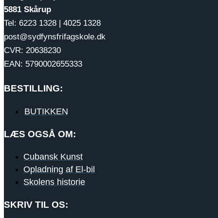
5881 Skårup
Tel: 6223 1328 | 4025 1328
post@sydfynsfrifagskole.dk
CVR: 20638230
EAN: 5790002655333
BESTILLING:
BUTIKKEN
LÆS OGSÅ OM:
Cubansk Kunst
Opladning af El-bil
Skolens historie
SKRIV TIL OS: