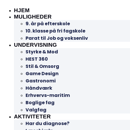
HJEM
MULIGHEDER
9. år på efterskole
10. klasse på fri fagskole
Parat til Job og voksenliv
UNDERVISNING
Styrke & Mod
HEST 360
Stil & Omsorg
Game Design
Gastronomi
Håndværk
Erhvervs-maritim
Boglige fag
Valgfag
AKTIVITETER
Har du diagnose?