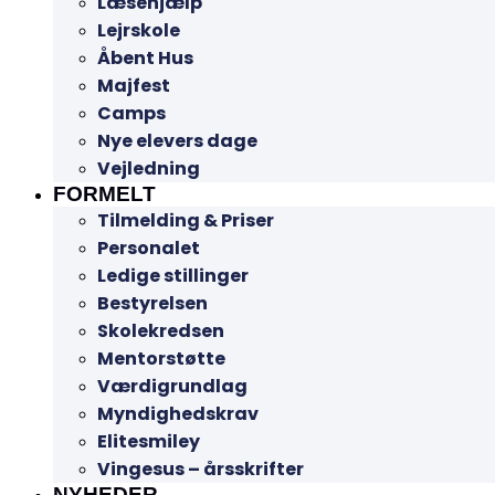
Læsehjælp
Lejrskole
Åbent Hus
Majfest
Camps
Nye elevers dage
Vejledning
FORMELT
Tilmelding & Priser
Personalet
Ledige stillinger
Bestyrelsen
Skolekredsen
Mentorstøtte
Værdigrundlag
Myndighedskrav
Elitesmiley
Vingesus – årsskrifter
NYHEDER