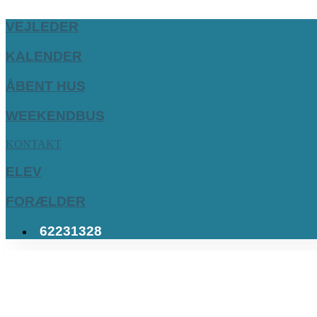
VEJLEDER
KALENDER
ÅBENT HUS
WEEKENDBUS
KONTAKT
ELEV
FORÆLDER
62231328