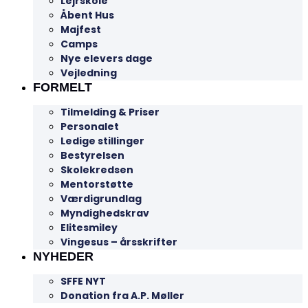
Lejrskole
Åbent Hus
Majfest
Camps
Nye elevers dage
Vejledning
FORMELT
Tilmelding & Priser
Personalet
Ledige stillinger
Bestyrelsen
Skolekredsen
Mentorstøtte
Værdigrundlag
Myndighedskrav
Elitesmiley
Vingesus – årsskrifter
NYHEDER
SFFE NYT
Donation fra A.P. Møller