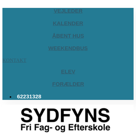
VEJLEDER
KALENDER
ÅBENT HUS
WEEKENDBUS
KONTAKT
ELEV
FORÆLDER
62231328