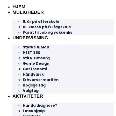
HJEM
MULIGHEDER
9. år på efterskole
10. klasse på fri fagskole
Parat til Job og voksenliv
UNDERVISNING
Styrke & Mod
HEST 360
Stil & Omsorg
Game Design
Gastronomi
Håndværk
Erhvervs-maritim
Boglige fag
Valgfag
AKTIVITETER
Har du diagnose?
Læsehjælp