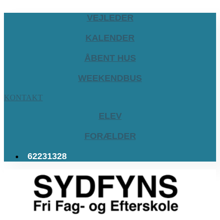
VEJLEDER
KALENDER
ÅBENT HUS
WEEKENDBUS
KONTAKT
ELEV
FORÆLDER
62231328