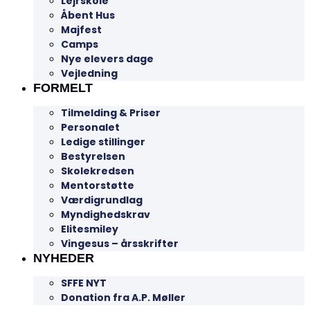
Lejrskole
Åbent Hus
Majfest
Camps
Nye elevers dage
Vejledning
FORMELT
Tilmelding & Priser
Personalet
Ledige stillinger
Bestyrelsen
Skolekredsen
Mentorstøtte
Værdigrundlag
Myndighedskrav
Elitesmiley
Vingesus – årsskrifter
NYHEDER
SFFE NYT
Donation fra A.P. Møller