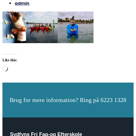
admin
Like this:
Loading…
Brug for mere information? Ring på 6223 1328
Sydfyns Fri Fag-og Efterskole