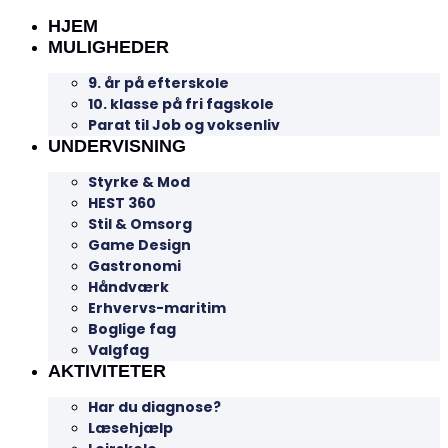
HJEM
MULIGHEDER
9. år på efterskole
10. klasse på fri fagskole
Parat til Job og voksenliv
UNDERVISNING
Styrke & Mod
HEST 360
Stil & Omsorg
Game Design
Gastronomi
Håndværk
Erhvervs-maritim
Boglige fag
Valgfag
AKTIVITETER
Har du diagnose?
Læsehjælp