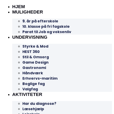
HJEM
MULIGHEDER
9. år på efterskole
10. klasse på fri fagskole
Parat til Job og voksenliv
UNDERVISNING
Styrke & Mod
HEST 360
Stil & Omsorg
Game Design
Gastronomi
Håndværk
Erhvervs-maritim
Boglige fag
Valgfag
AKTIVITETER
Har du diagnose?
Læsehjælp