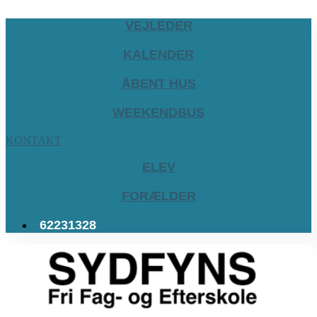
VEJLEDER
KALENDER
ÅBENT HUS
WEEKENDBUS
KONTAKT
ELEV
FORÆLDER
62231328