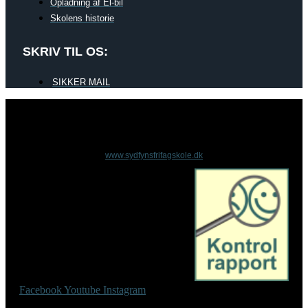
Opladning af El-bil
Skolens historie
SKRIV TIL OS:
SIKKER MAIL
www.sydfynsfrifagskole.dk
Facebook
Youtube
Instagram