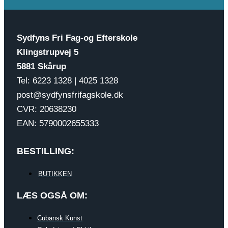
Sydfyns Fri Fag-og Efterskole
Klingstrupvej 5
5881 Skårup
Tel: 6223 1328 | 4025 1328
post@sydfynsfrifagskole.dk
CVR: 20638230
EAN: 5790002655333
BESTILLING:
BUTIKKEN
LÆS OGSÅ OM:
Cubansk Kunst