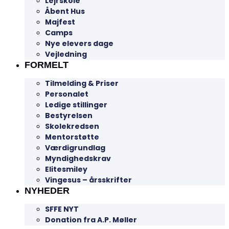
Lejrskole
Åbent Hus
Majfest
Camps
Nye elevers dage
Vejledning
FORMELT
Tilmelding & Priser
Personalet
Ledige stillinger
Bestyrelsen
Skolekredsen
Mentorstøtte
Værdigrundlag
Myndighedskrav
Elitesmiley
Vingesus – årsskrifter
NYHEDER
SFFE NYT
Donation fra A.P. Møller