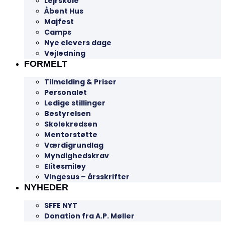
Lejrskole
Åbent Hus
Majfest
Camps
Nye elevers dage
Vejledning
FORMELT
Tilmelding & Priser
Personalet
Ledige stillinger
Bestyrelsen
Skolekredsen
Mentorstøtte
Værdigrundlag
Myndighedskrav
Elitesmiley
Vingesus – årsskrifter
NYHEDER
SFFE NYT
Donation fra A.P. Møller