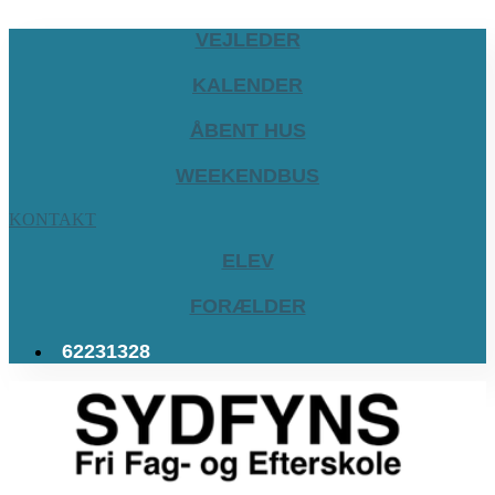
VEJLEDER
KALENDER
ÅBENT HUS
WEEKENDBUS
KONTAKT
ELEV
FORÆLDER
62231328