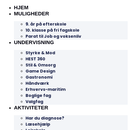
HJEM
MULIGHEDER
9. år på efterskole
10. klasse på fri fagskole
Parat til Job og voksenliv
UNDERVISNING
Styrke & Mod
HEST 360
Stil & Omsorg
Game Design
Gastronomi
Håndværk
Erhvervs-maritim
Boglige fag
Valgfag
AKTIVITETER
Har du diagnose?
Læsehjælp