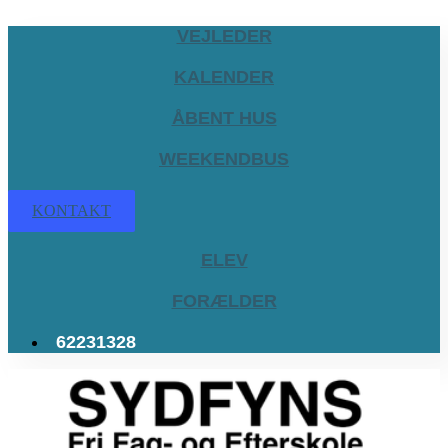
VEJLEDER
KALENDER
ÅBENT HUS
WEEKENDBUS
KONTAKT
ELEV
FORÆLDER
62231328