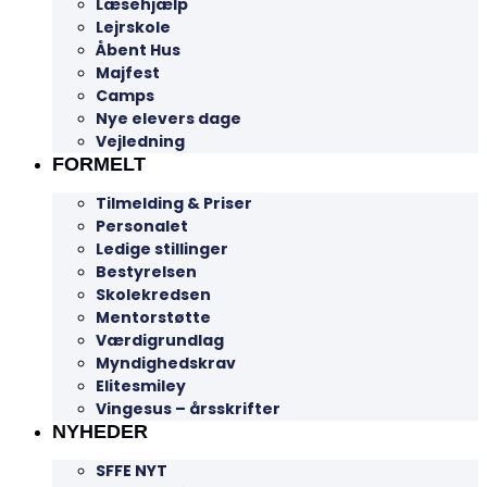
Læsehjælp
Lejrskole
Åbent Hus
Majfest
Camps
Nye elevers dage
Vejledning
FORMELT
Tilmelding & Priser
Personalet
Ledige stillinger
Bestyrelsen
Skolekredsen
Mentorstøtte
Værdigrundlag
Myndighedskrav
Elitesmiley
Vingesus – årsskrifter
NYHEDER
SFFE NYT