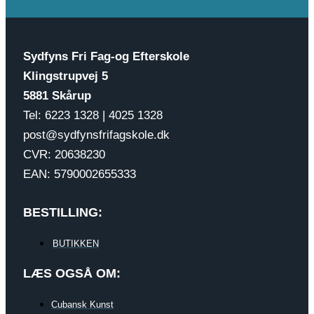
Sydfyns Fri Fag-og Efterskole
Klingstrupvej 5
5881 Skårup
Tel: 6223 1328 | 4025 1328
post@sydfynsfrifagskole.dk
CVR: 20638230
EAN: 5790002655333
BESTILLING:
BUTIKKEN
LÆS OGSÅ OM:
Cubansk Kunst