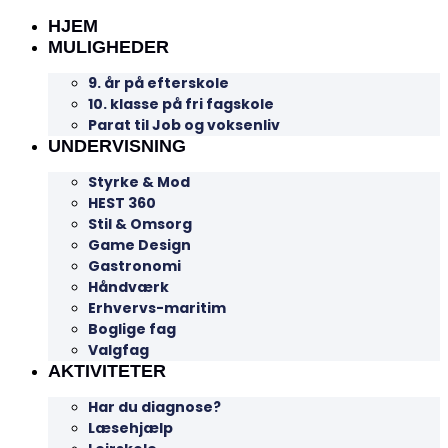
HJEM
MULIGHEDER
9. år på efterskole
10. klasse på fri fagskole
Parat til Job og voksenliv
UNDERVISNING
Styrke & Mod
HEST 360
Stil & Omsorg
Game Design
Gastronomi
Håndværk
Erhvervs-maritim
Boglige fag
Valgfag
AKTIVITETER
Har du diagnose?
Læsehjælp