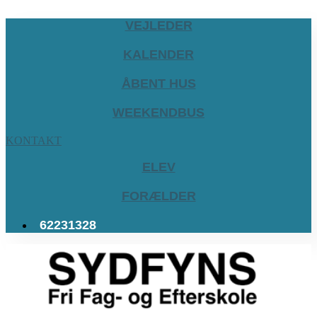
VEJLEDER
KALENDER
ÅBENT HUS
WEEKENDBUS
KONTAKT
ELEV
FORÆLDER
62231328