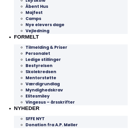
Lejrskole
Åbent Hus
Majfest
Camps
Nye elevers dage
Vejledning
FORMELT
Tilmelding & Priser
Personalet
Ledige stillinger
Bestyrelsen
Skolekredsen
Mentorstøtte
Værdigrundlag
Myndighedskrav
Elitesmiley
Vingesus – årsskrifter
NYHEDER
SFFE NYT
Donation fra A.P. Møller