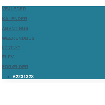
VEJLEDER
KALENDER
ÅBENT HUS
WEEKENDBUS
KONTAKT
ELEV
FORÆLDER
62231328