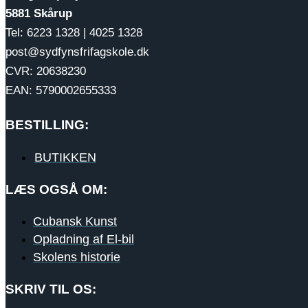
5881 Skårup
Tel: 6223 1328 | 4025 1328
post@sydfynsfrifagskole.dk
CVR: 20638230
EAN: 5790002655333
BESTILLING:
BUTIKKEN
LÆS OGSÅ OM:
Cubansk Kunst
Opladning af El-bil
Skolens historie
SKRIV TIL OS: