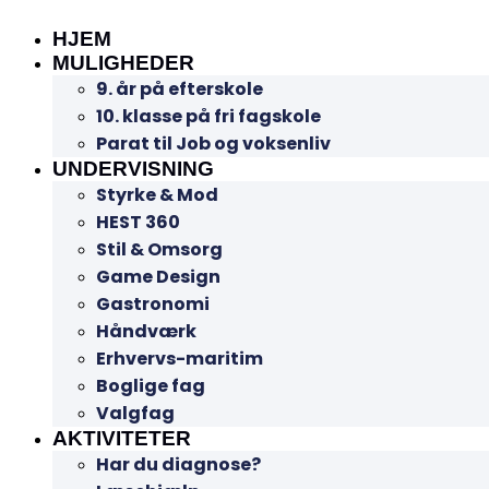
HJEM
MULIGHEDER
9. år på efterskole
10. klasse på fri fagskole
Parat til Job og voksenliv
UNDERVISNING
Styrke & Mod
HEST 360
Stil & Omsorg
Game Design
Gastronomi
Håndværk
Erhvervs-maritim
Boglige fag
Valgfag
AKTIVITETER
Har du diagnose?