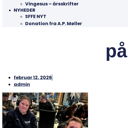
Vingesus – årsskrifter
NYHEDER
SFFE NYT
Donation fra A.P. Møller
på
februar 12, 2026
admin