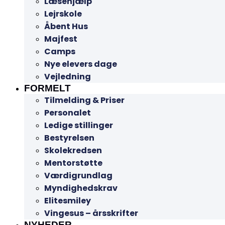
Læsehjælp
Lejrskole
Åbent Hus
Majfest
Camps
Nye elevers dage
Vejledning
FORMELT
Tilmelding & Priser
Personalet
Ledige stillinger
Bestyrelsen
Skolekredsen
Mentorstøtte
Værdigrundlag
Myndighedskrav
Elitesmiley
Vingesus – årsskrifter
NYHEDER