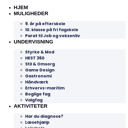
HJEM
MULIGHEDER
9. år på efterskole
10. klasse på fri fagskole
Parat til Job og voksenliv
UNDERVISNING
Styrke & Mod
HEST 360
Stil & Omsorg
Game Design
Gastronomi
Håndværk
Erhvervs-maritim
Boglige fag
Valgfag
AKTIVITETER
Har du diagnose?
Læsehjælp