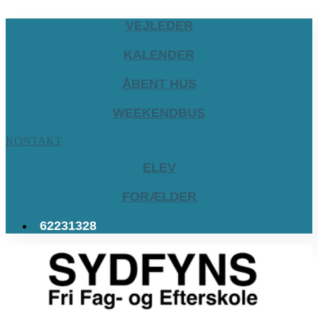
VEJLEDER
KALENDER
ÅBENT HUS
WEEKENDBUS
KONTAKT
ELEV
FORÆLDER
62231328