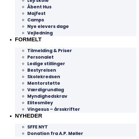
Lejrskole
Åbent Hus
Majfest
Camps
Nye elevers dage
Vejledning
FORMELT
Tilmelding & Priser
Personalet
Ledige stillinger
Bestyrelsen
Skolekredsen
Mentorstøtte
Værdigrundlag
Myndighedskrav
Elitesmiley
Vingesus – årsskrifter
NYHEDER
SFFE NYT
Donation fra A.P. Møller