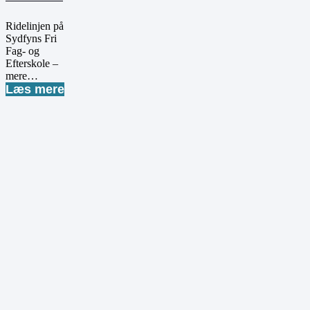
Ridelinjen på
Sydfyns Fri
Fag- og
Efterskole –
mere…
Læs mere