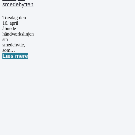
smedehytten
Torsdag den
16. april
åbnede
håndværkslinjen
sin
smedehytte,
som…
Læs mere