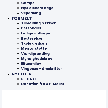
Camps
Nye elevers dage
Vejledning
FORMELT
Tilmelding & Priser
Personalet
Ledige stillinger
Bestyrelsen
Skolekredsen
Mentorstøtte
Værdigrundlag
Myndighedskrav
Elitesmiley
Vingesus – årsskrifter
NYHEDER
SFFE NYT
Donation fra A.P. Møller
MARITIM
For dig der vil opleve mere