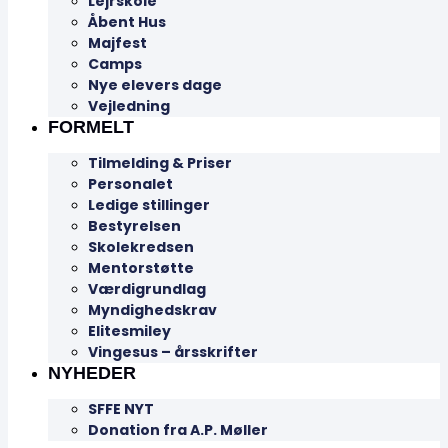
Lejrskole
Åbent Hus
Majfest
Camps
Nye elevers dage
Vejledning
FORMELT
Tilmelding & Priser
Personalet
Ledige stillinger
Bestyrelsen
Skolekredsen
Mentorstøtte
Værdigrundlag
Myndighedskrav
Elitesmiley
Vingesus – årsskrifter
NYHEDER
SFFE NYT
Donation fra A.P. Møller