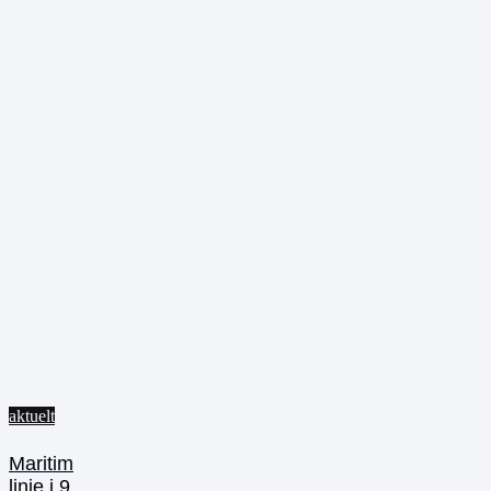
aktuelt
Maritim
linje i 9.