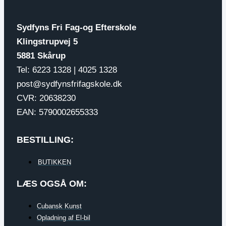
6
0
21
2
15
0
Sydfyns Fri Fag-og Efterskole
Klingstrupvej 5
5881 Skårup
Tel: 6223 1328 | 4025 1328
post@sydfynsfrifagskole.dk
CVR: 20638230
EAN: 5790002655333
BESTILLING:
BUTIKKEN
LÆS OGSÅ OM:
Cubansk Kunst
Opladning af El-bil