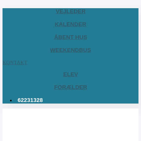
VEJLEDER
KALENDER
ÅBENT HUS
WEEKENDBUS
KONTAKT
ELEV
FORÆLDER
62231328