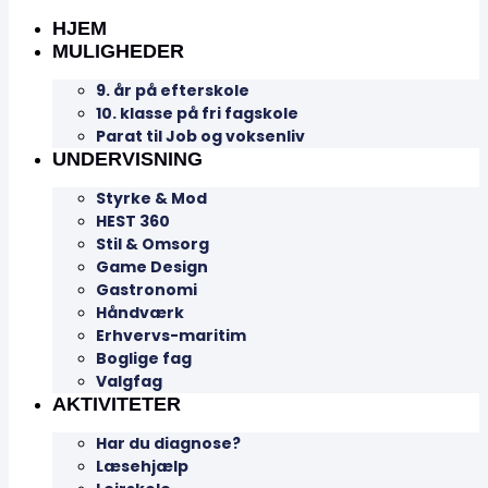
HJEM
MULIGHEDER
9. år på efterskole
10. klasse på fri fagskole
Parat til Job og voksenliv
UNDERVISNING
Styrke & Mod
HEST 360
Stil & Omsorg
Game Design
Gastronomi
Håndværk
Erhvervs-maritim
Boglige fag
Valgfag
AKTIVITETER
Har du diagnose?
Læsehjælp