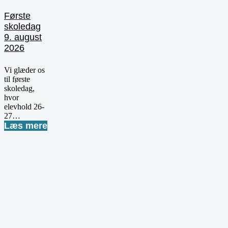
Første
skoledag
9. august
2026
Vi glæder os
til første
skoledag,
hvor
elevhold 26-
27…
Læs mere