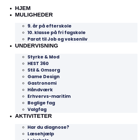
HJEM
MULIGHEDER
9. år på efterskole
10. klasse på fri fagskole
Parat til Job og voksenliv
UNDERVISNING
Styrke & Mod
HEST 360
Stil & Omsorg
Game Design
Gastronomi
Håndværk
Erhvervs-maritim
Boglige fag
Valgfag
AKTIVITETER
Har du diagnose?
Læsehjælp