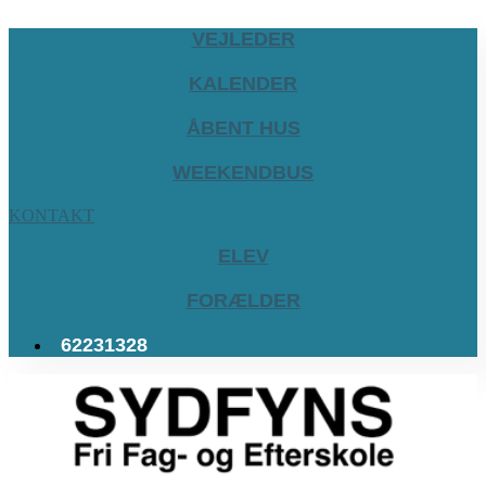
VEJLEDER
KALENDER
ÅBENT HUS
WEEKENDBUS
KONTAKT
ELEV
FORÆLDER
62231328