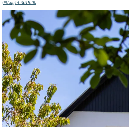
09
Aug
14:30
18:00