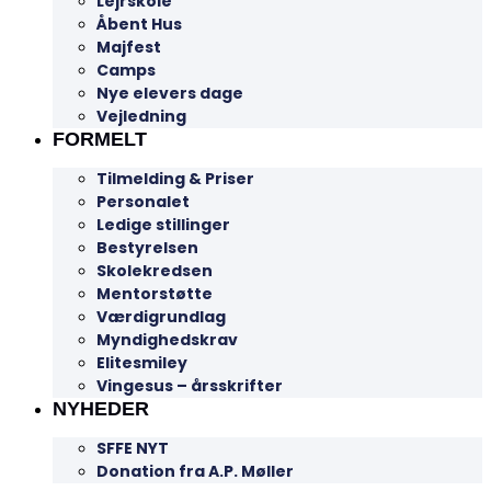
Lejrskole
Åbent Hus
Majfest
Camps
Nye elevers dage
Vejledning
FORMELT
Tilmelding & Priser
Personalet
Ledige stillinger
Bestyrelsen
Skolekredsen
Mentorstøtte
Værdigrundlag
Myndighedskrav
Elitesmiley
Vingesus – årsskrifter
NYHEDER
SFFE NYT
Donation fra A.P. Møller