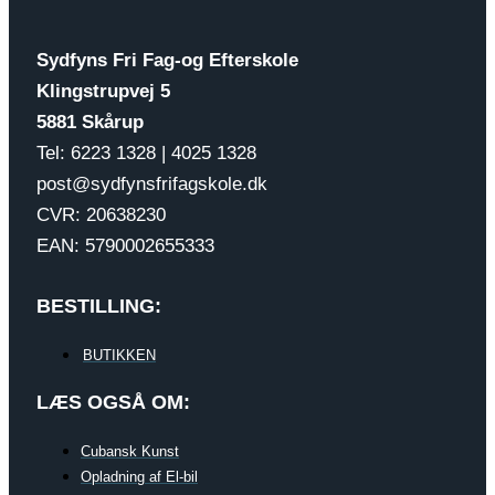
Sydfyns Fri Fag-og Efterskole
Klingstrupvej 5
5881 Skårup
Tel: 6223 1328 | 4025 1328
post@sydfynsfrifagskole.dk
CVR: 20638230
EAN: 5790002655333
BESTILLING:
BUTIKKEN
LÆS OGSÅ OM:
Cubansk Kunst
Opladning af El-bil