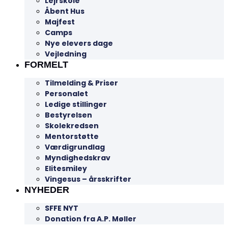
Lejrskole
Åbent Hus
Majfest
Camps
Nye elevers dage
Vejledning
FORMELT
Tilmelding & Priser
Personalet
Ledige stillinger
Bestyrelsen
Skolekredsen
Mentorstøtte
Værdigrundlag
Myndighedskrav
Elitesmiley
Vingesus – årsskrifter
NYHEDER
SFFE NYT
Donation fra A.P. Møller