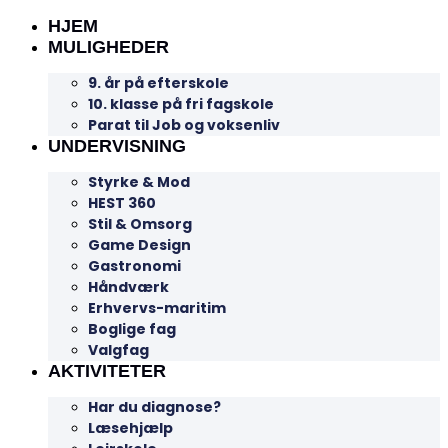
HJEM
MULIGHEDER
9. år på efterskole
10. klasse på fri fagskole
Parat til Job og voksenliv
UNDERVISNING
Styrke & Mod
HEST 360
Stil & Omsorg
Game Design
Gastronomi
Håndværk
Erhvervs-maritim
Boglige fag
Valgfag
AKTIVITETER
Har du diagnose?
Læsehjælp