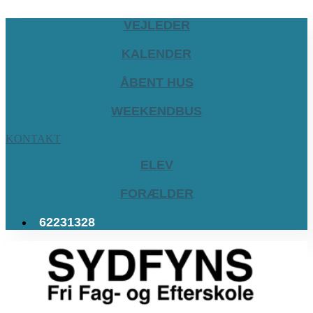
VEJLEDER
KALENDER
ÅBENT HUS
WEEKENDBUS
KONTAKT
ELEV
FORÆLDER
62231328