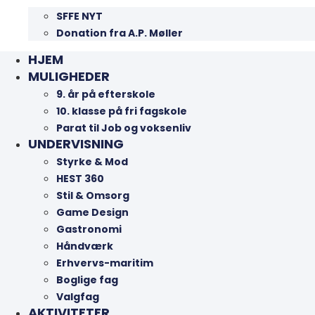
SFFE NYT
Donation fra A.P. Møller
HJEM
MULIGHEDER
9. år på efterskole
10. klasse på fri fagskole
Parat til Job og voksenliv
UNDERVISNING
Styrke & Mod
HEST 360
Stil & Omsorg
Game Design
Gastronomi
Håndværk
Erhvervs-maritim
Boglige fag
Valgfag
AKTIVITETER