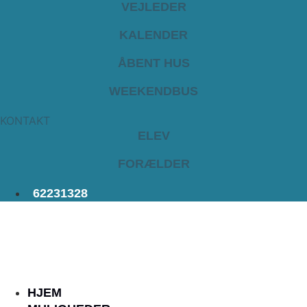
VEJLEDER
KALENDER
ÅBENT HUS
WEEKENDBUS
KONTAKT
ELEV
FORÆLDER
62231328
HJEM