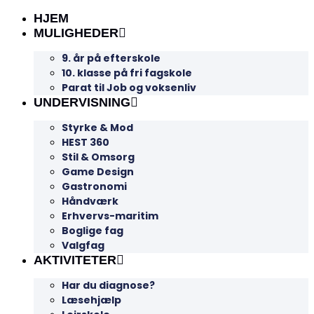
HJEM
MULIGHEDER
9. år på efterskole
10. klasse på fri fagskole
Parat til Job og voksenliv
UNDERVISNING
Styrke & Mod
HEST 360
Stil & Omsorg
Game Design
Gastronomi
Håndværk
Erhvervs-maritim
Boglige fag
Valgfag
AKTIVITETER
Har du diagnose?
Læsehjælp