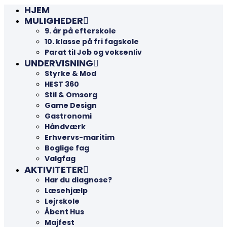
HJEM
MULIGHEDER
9. år på efterskole
10. klasse på fri fagskole
Parat til Job og voksenliv
UNDERVISNING
Styrke & Mod
HEST 360
Stil & Omsorg
Game Design
Gastronomi
Håndværk
Erhvervs-maritim
Boglige fag
Valgfag
AKTIVITETER
Har du diagnose?
Læsehjælp
Lejrskole
Åbent Hus
Majfest