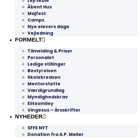
Lejrskole
Åbent Hus
Majfest
Camps
Nye elevers dage
Vejledning
FORMELT
Tilmelding & Priser
Personalet
Ledige stillinger
Bestyrelsen
Skolekredsen
Mentorstøtte
Værdigrundlag
Myndighedskrav
Elitesmiley
Vingesus – årsskrifter
NYHEDER
SFFE NYT
Donation fra A.P. Møller