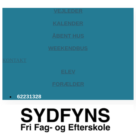
VEJLEDER
KALENDER
ÅBENT HUS
WEEKENDBUS
KONTAKT
ELEV
FORÆLDER
62231328