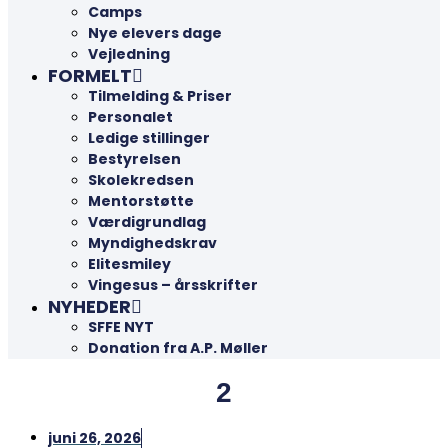
Camps
Nye elevers dage
Vejledning
FORMELT
Tilmelding & Priser
Personalet
Ledige stillinger
Bestyrelsen
Skolekredsen
Mentorstøtte
Værdigrundlag
Myndighedskrav
Elitesmiley
Vingesus – årsskrifter
NYHEDER
SFFE NYT
Donation fra A.P. Møller
2
juni 26, 2026