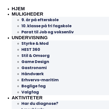
HJEM
MULIGHEDER
9. år på efterskole
10. klasse på fri fagskole
Parat til Job og voksenliv
UNDERVISNING
Styrke & Mod
HEST 360
Stil & Omsorg
Game Design
Gastronomi
Håndværk
Erhvervs-maritim
Boglige fag
Valgfag
AKTIVITETER
Har du diagnose?