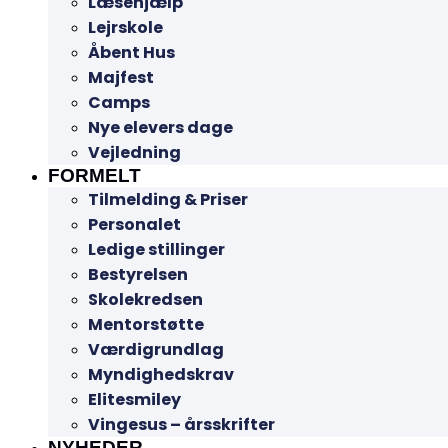
Læsehjælp
Lejrskole
Åbent Hus
Majfest
Camps
Nye elevers dage
Vejledning
FORMELT
Tilmelding & Priser
Personalet
Ledige stillinger
Bestyrelsen
Skolekredsen
Mentorstøtte
Værdigrundlag
Myndighedskrav
Elitesmiley
Vingesus – årsskrifter
NYHEDER