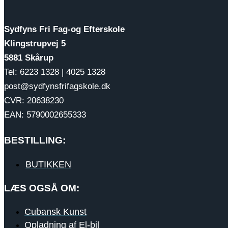
Sydfyns Fri Fag-og Efterskole
Klingstrupvej 5
5881 Skårup
Tel: 6223 1328 | 4025 1328
post@sydfynsfrifagskole.dk
CVR: 20638230
EAN: 5790002655333
BESTILLING:
BUTIKKEN
LÆS OGSÅ OM:
Cubansk Kunst
Opladning af El-bil