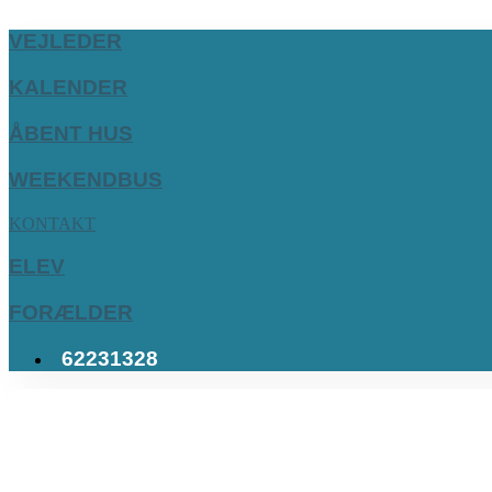
VEJLEDER
KALENDER
ÅBENT HUS
WEEKENDBUS
KONTAKT
ELEV
FORÆLDER
62231328