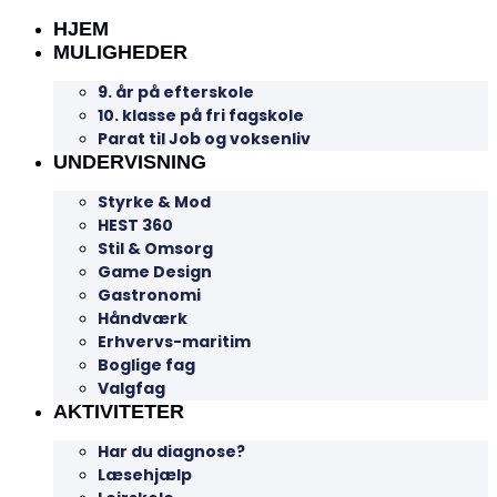
HJEM
MULIGHEDER
9. år på efterskole
10. klasse på fri fagskole
Parat til Job og voksenliv
UNDERVISNING
Styrke & Mod
HEST 360
Stil & Omsorg
Game Design
Gastronomi
Håndværk
Erhvervs-maritim
Boglige fag
Valgfag
AKTIVITETER
Har du diagnose?
Læsehjælp