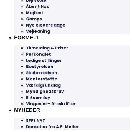
Lejrskole
Åbent Hus
Majfest
Camps
Nye elevers dage
Vejledning
FORMELT
Tilmelding & Priser
Personalet
Ledige stillinger
Bestyrelsen
Skolekredsen
Mentorstøtte
Værdigrundlag
Myndighedskrav
Elitesmiley
Vingesus – årsskrifter
NYHEDER
SFFE NYT
Donation fra A.P. Møller