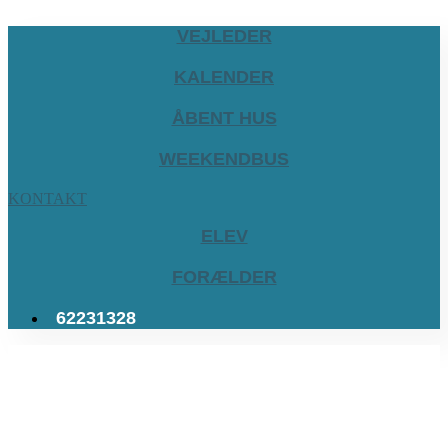
VEJLEDER
KALENDER
ÅBENT HUS
WEEKENDBUS
KONTAKT
ELEV
FORÆLDER
62231328