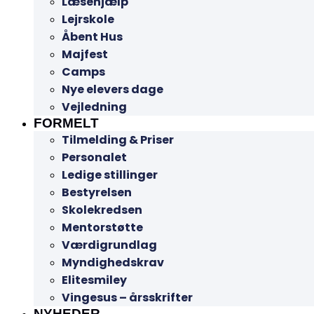
Læsehjælp
Lejrskole
Åbent Hus
Majfest
Camps
Nye elevers dage
Vejledning
FORMELT
Tilmelding & Priser
Personalet
Ledige stillinger
Bestyrelsen
Skolekredsen
Mentorstøtte
Værdigrundlag
Myndighedskrav
Elitesmiley
Vingesus – årsskrifter
NYHEDER