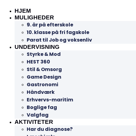
HJEM
MULIGHEDER
9. år på efterskole
10. klasse på fri fagskole
Parat til Job og voksenliv
UNDERVISNING
Styrke & Mod
HEST 360
Stil & Omsorg
Game Design
Gastronomi
Håndværk
Erhvervs-maritim
Boglige fag
Valgfag
AKTIVITETER
Har du diagnose?