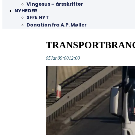
Vingesus – årsskrifter
NYHEDER
SFFE NYT
Donation fra A.P. Møller
TRANSPORTBRAN
05
Jan
09:00
12:00