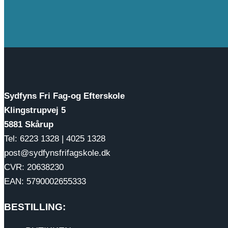
Sydfyns Fri Fag-og Efterskole
Klingstrupvej 5
5881 Skårup
Tel: 6223 1328 | 4025 1328
post@sydfynsfrifagskole.dk
CVR: 20638230
EAN: 5790002655333
BESTILLING: