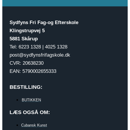
Sydfyns Fri Fag-og Efterskole
Klingstrupvej 5
5881 Skårup
Tel: 6223 1328 | 4025 1328
post@sydfynsfrifagskole.dk
CVR: 20638230
EAN: 5790002655333
BESTILLING:
BUTIKKEN
LÆS OGSÅ OM:
Cubansk Kunst