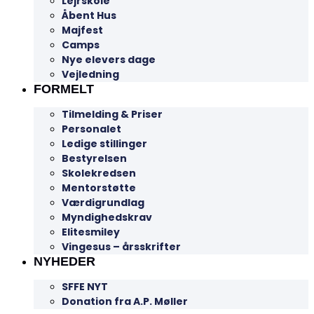
Lejrskole
Åbent Hus
Majfest
Camps
Nye elevers dage
Vejledning
FORMELT
Tilmelding & Priser
Personalet
Ledige stillinger
Bestyrelsen
Skolekredsen
Mentorstøtte
Værdigrundlag
Myndighedskrav
Elitesmiley
Vingesus – årsskrifter
NYHEDER
SFFE NYT
Donation fra A.P. Møller