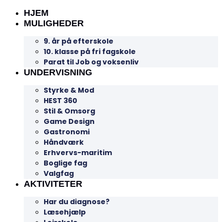
HJEM
MULIGHEDER
9. år på efterskole
10. klasse på fri fagskole
Parat til Job og voksenliv
UNDERVISNING
Styrke & Mod
HEST 360
Stil & Omsorg
Game Design
Gastronomi
Håndværk
Erhvervs-maritim
Boglige fag
Valgfag
AKTIVITETER
Har du diagnose?
Læsehjælp