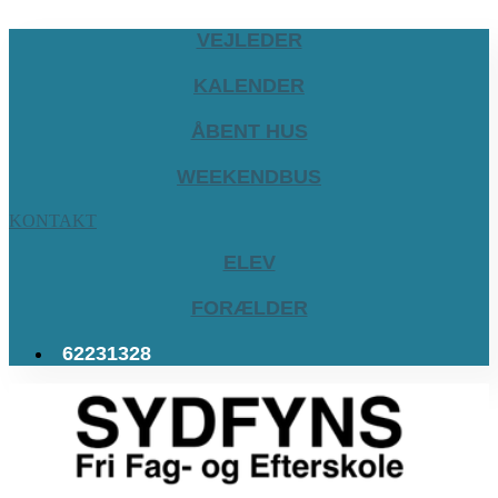
VEJLEDER
KALENDER
ÅBENT HUS
WEEKENDBUS
KONTAKT
ELEV
FORÆLDER
62231328