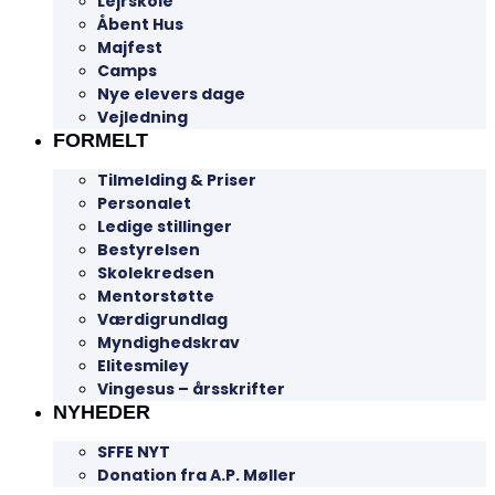
Lejrskole
Åbent Hus
Majfest
Camps
Nye elevers dage
Vejledning
FORMELT
Tilmelding & Priser
Personalet
Ledige stillinger
Bestyrelsen
Skolekredsen
Mentorstøtte
Værdigrundlag
Myndighedskrav
Elitesmiley
Vingesus – årsskrifter
NYHEDER
SFFE NYT
Donation fra A.P. Møller