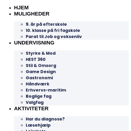
HJEM
MULIGHEDER
9. år på efterskole
10. klasse på fri fagskole
Parat til Job og voksenliv
UNDERVISNING
Styrke & Mod
HEST 360
Stil & Omsorg
Game Design
Gastronomi
Håndværk
Erhvervs-maritim
Boglige fag
Valgfag
AKTIVITETER
Har du diagnose?
Læsehjælp