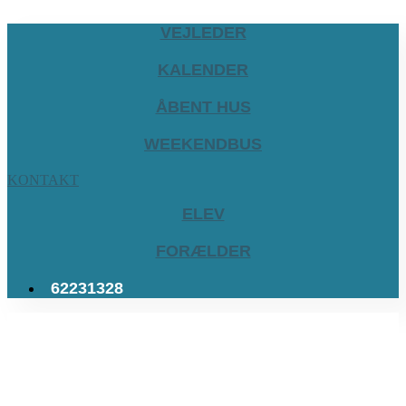
VEJLEDER
KALENDER
ÅBENT HUS
WEEKENDBUS
KONTAKT
ELEV
FORÆLDER
62231328