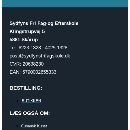
Sydfyns Fri Fag-og Efterskole
Klingstrupvej 5
5881 Skårup
Tel: 6223 1328 | 4025 1328
post@sydfynsfrifagskole.dk
CVR: 20638230
EAN: 5790002655333
BESTILLING:
BUTIKKEN
LÆS OGSÅ OM:
Cubansk Kunst