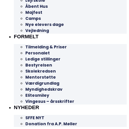
Lejrskole
Åbent Hus
Majfest
Camps
Nye elevers dage
Vejledning
FORMELT
Tilmelding & Priser
Personalet
Ledige stillinger
Bestyrelsen
Skolekredsen
Mentorstøtte
Værdigrundlag
Myndighedskrav
Elitesmiley
Vingesus – årsskrifter
NYHEDER
SFFE NYT
Donation fra A.P. Møller