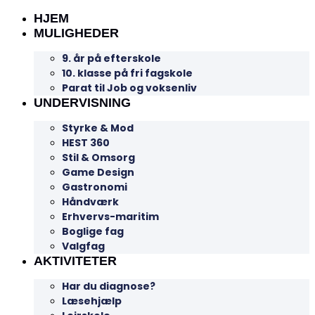
HJEM
MULIGHEDER
9. år på efterskole
10. klasse på fri fagskole
Parat til Job og voksenliv
UNDERVISNING
Styrke & Mod
HEST 360
Stil & Omsorg
Game Design
Gastronomi
Håndværk
Erhvervs-maritim
Boglige fag
Valgfag
AKTIVITETER
Har du diagnose?
Læsehjælp