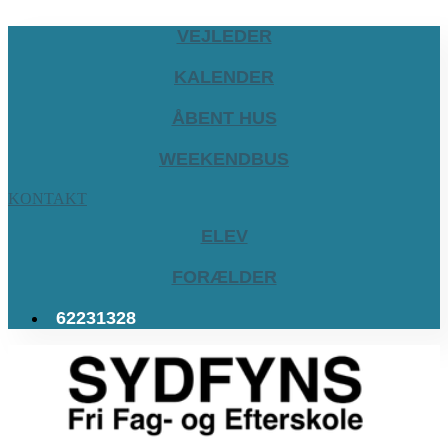
VEJLEDER
KALENDER
ÅBENT HUS
WEEKENDBUS
KONTAKT
ELEV
FORÆLDER
62231328