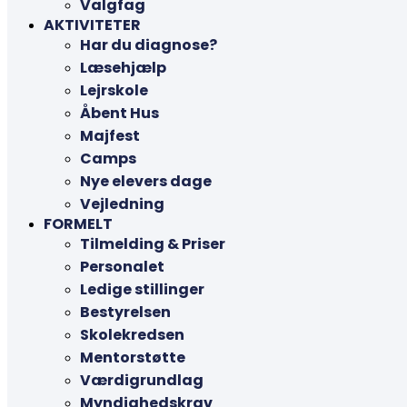
Valgfag
AKTIVITETER
Har du diagnose?
Læsehjælp
Lejrskole
Åbent Hus
Majfest
Camps
Nye elevers dage
Vejledning
FORMELT
Tilmelding & Priser
Personalet
Ledige stillinger
Bestyrelsen
Skolekredsen
Mentorstøtte
Værdigrundlag
Myndighedskrav