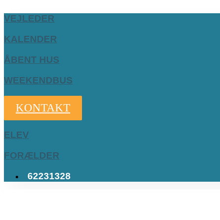
VEJLEDER
KALENDER
ÅBENT HUS
WEEKENDBUS
KONTAKT
ELEV
FORÆLDER
62231328