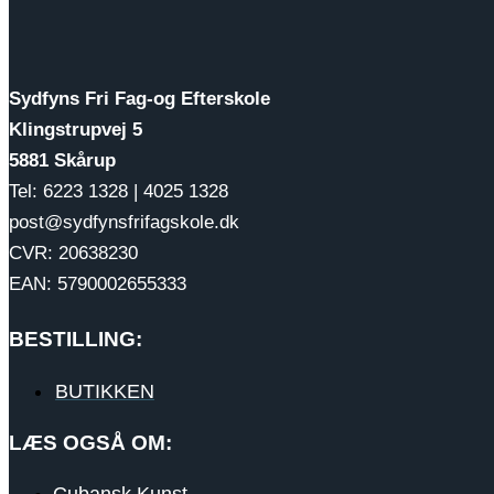
Sydfyns Fri Fag-og Efterskole
Klingstrupvej 5
5881 Skårup
Tel: 6223 1328 | 4025 1328
post@sydfynsfrifagskole.dk
CVR: 20638230
EAN: 5790002655333
BESTILLING:
BUTIKKEN
LÆS OGSÅ OM: