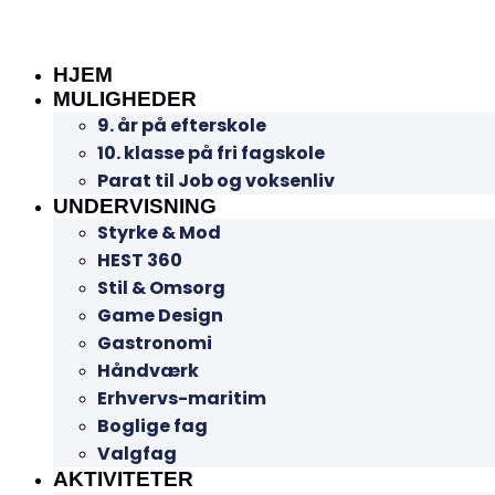
HJEM
MULIGHEDER
9. år på efterskole
10. klasse på fri fagskole
Parat til Job og voksenliv
UNDERVISNING
Styrke & Mod
HEST 360
Stil & Omsorg
Game Design
Gastronomi
Håndværk
Erhvervs-maritim
Boglige fag
Valgfag
AKTIVITETER