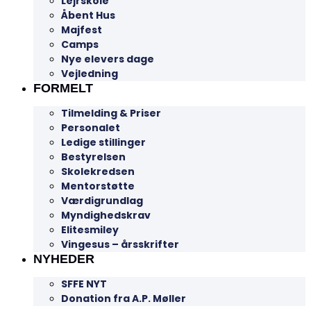
Lejrskole
Åbent Hus
Majfest
Camps
Nye elevers dage
Vejledning
FORMELT
Tilmelding & Priser
Personalet
Ledige stillinger
Bestyrelsen
Skolekredsen
Mentorstøtte
Værdigrundlag
Myndighedskrav
Elitesmiley
Vingesus – årsskrifter
NYHEDER
SFFE NYT
Donation fra A.P. Møller