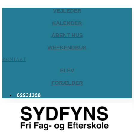
VEJLEDER
KALENDER
ÅBENT HUS
WEEKENDBUS
KONTAKT
ELEV
FORÆLDER
62231328