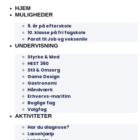
HJEM
MULIGHEDER
9. år på efterskole
10. klasse på fri fagskole
Parat til Job og voksenliv
UNDERVISNING
Styrke & Mod
HEST 360
Stil & Omsorg
Game Design
Gastronomi
Håndværk
Erhvervs-maritim
Boglige fag
Valgfag
AKTIVITETER
Har du diagnose?
Læsehjælp