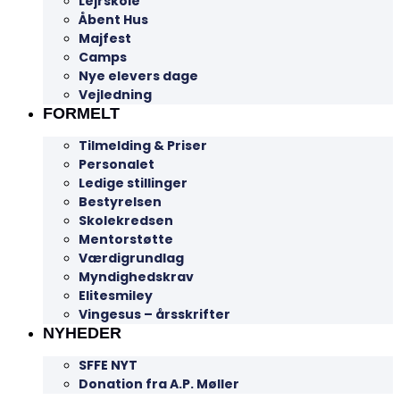
Lejrskole
Åbent Hus
Majfest
Camps
Nye elevers dage
Vejledning
FORMELT
Tilmelding & Priser
Personalet
Ledige stillinger
Bestyrelsen
Skolekredsen
Mentorstøtte
Værdigrundlag
Myndighedskrav
Elitesmiley
Vingesus – årsskrifter
NYHEDER
SFFE NYT
Donation fra A.P. Møller