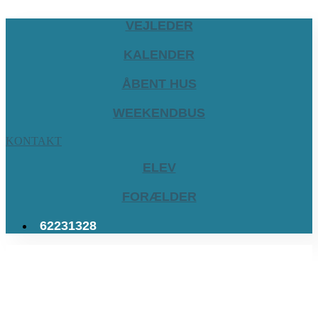
VEJLEDER
KALENDER
ÅBENT HUS
WEEKENDBUS
KONTAKT
ELEV
FORÆLDER
62231328