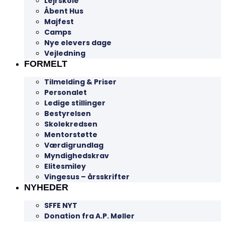
Lejrskole
Åbent Hus
Majfest
Camps
Nye elevers dage
Vejledning
FORMELT
Tilmelding & Priser
Personalet
Ledige stillinger
Bestyrelsen
Skolekredsen
Mentorstøtte
Værdigrundlag
Myndighedskrav
Elitesmiley
Vingesus – årsskrifter
NYHEDER
SFFE NYT
Donation fra A.P. Møller