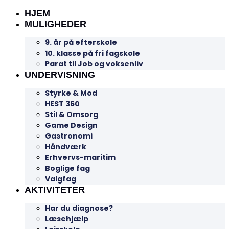
HJEM
MULIGHEDER
9. år på efterskole
10. klasse på fri fagskole
Parat til Job og voksenliv
UNDERVISNING
Styrke & Mod
HEST 360
Stil & Omsorg
Game Design
Gastronomi
Håndværk
Erhvervs-maritim
Boglige fag
Valgfag
AKTIVITETER
Har du diagnose?
Læsehjælp