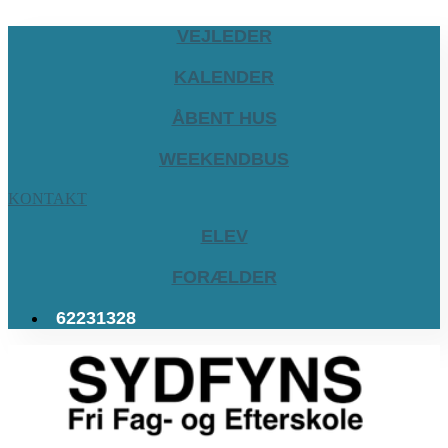
VEJLEDER
KALENDER
ÅBENT HUS
WEEKENDBUS
KONTAKT
ELEV
FORÆLDER
62231328