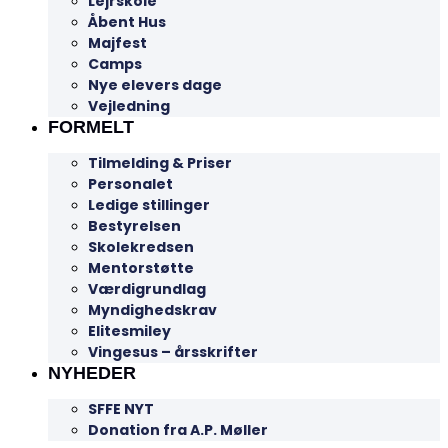
Lejrskole
Åbent Hus
Majfest
Camps
Nye elevers dage
Vejledning
FORMELT
Tilmelding & Priser
Personalet
Ledige stillinger
Bestyrelsen
Skolekredsen
Mentorstøtte
Værdigrundlag
Myndighedskrav
Elitesmiley
Vingesus – årsskrifter
NYHEDER
SFFE NYT
Donation fra A.P. Møller