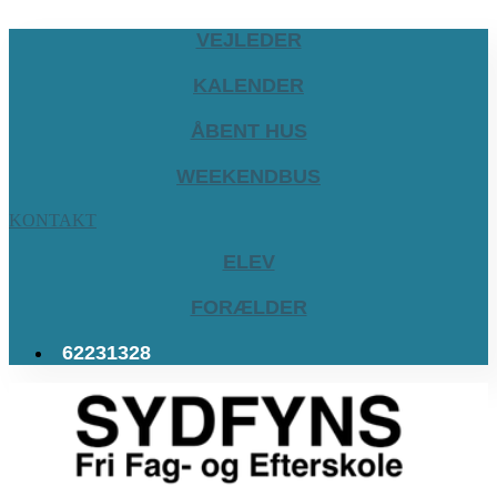
VEJLEDER
KALENDER
ÅBENT HUS
WEEKENDBUS
KONTAKT
ELEV
FORÆLDER
62231328