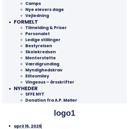
Camps
Nye elevers dage
Vejledning
FORMELT
Tilmelding & Priser
Personalet
Ledige stillinger
Bestyrelsen
Skolekredsen
Mentorstøtte
Værdigrundlag
Myndighedskrav
Elitesmiley
Vingesus – årsskrifter
NYHEDER
SFFE NYT
Donation fra A.P. Møller
logo1
april 15, 2026