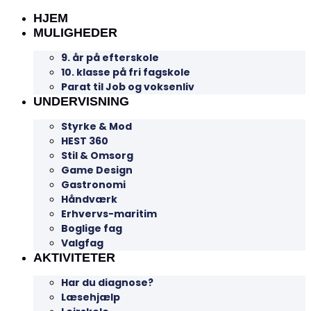
HJEM
MULIGHEDER
9. år på efterskole
10. klasse på fri fagskole
Parat til Job og voksenliv
UNDERVISNING
Styrke & Mod
HEST 360
Stil & Omsorg
Game Design
Gastronomi
Håndværk
Erhvervs-maritim
Boglige fag
Valgfag
AKTIVITETER
Har du diagnose?
Læsehjælp