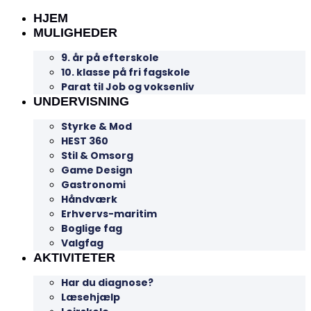
HJEM
MULIGHEDER
9. år på efterskole
10. klasse på fri fagskole
Parat til Job og voksenliv
UNDERVISNING
Styrke & Mod
HEST 360
Stil & Omsorg
Game Design
Gastronomi
Håndværk
Erhvervs-maritim
Boglige fag
Valgfag
AKTIVITETER
Har du diagnose?
Læsehjælp