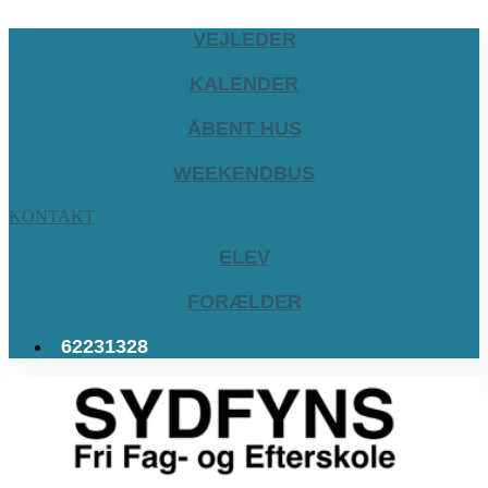
VEJLEDER
KALENDER
ÅBENT HUS
WEEKENDBUS
KONTAKT
ELEV
FORÆLDER
62231328