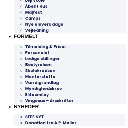
Lejrskole
Åbent Hus
Majfest
Camps
Nye elevers dage
Vejledning
FORMELT
Tilmelding & Priser
Personalet
Ledige stillinger
Bestyrelsen
Skolekredsen
Mentorstøtte
Værdigrundlag
Myndighedskrav
Elitesmiley
Vingesus – årsskrifter
NYHEDER
SFFE NYT
Donation fra A.P. Møller