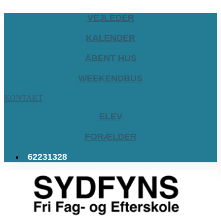
VEJLEDER
KALENDER
ÅBENT HUS
WEEKENDBUS
KONTAKT
ELEV
FORÆLDER
62231328