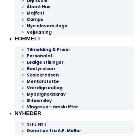
Lejrskole
Åbent Hus
Majfest
Camps
Nye elevers dage
Vejledning
FORMELT
Tilmelding & Priser
Personalet
Ledige stillinger
Bestyrelsen
Skolekredsen
Mentorstøtte
Værdigrundlag
Myndighedskrav
Elitesmiley
Vingesus – årsskrifter
NYHEDER
SFFE NYT
Donation fra A.P. Møller