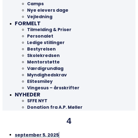
Camps
Nye elevers dage
Vejledning
FORMELT
Tilmelding & Priser
Personalet
Ledige stillinger
Bestyrelsen
Skolekredsen
Mentorstøtte
Værdigrundlag
Myndighedskrav
Elitesmiley
Vingesus – årsskrifter
NYHEDER
SFFE NYT
Donation fra A.P. Møller
4
september 5, 2025