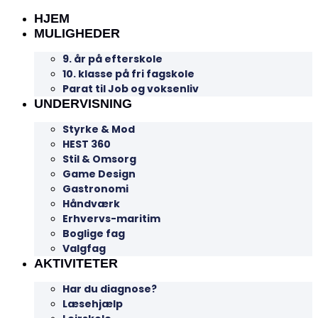
HJEM
MULIGHEDER
9. år på efterskole
10. klasse på fri fagskole
Parat til Job og voksenliv
UNDERVISNING
Styrke & Mod
HEST 360
Stil & Omsorg
Game Design
Gastronomi
Håndværk
Erhvervs-maritim
Boglige fag
Valgfag
AKTIVITETER
Har du diagnose?
Læsehjælp