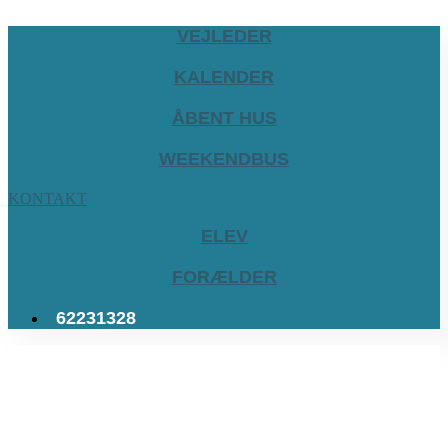
VEJLEDER
KALENDER
ÅBENT HUS
WEEKENDBUS
KONTAKT
ELEV
FORÆLDER
62231328