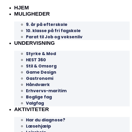
HJEM
MULIGHEDER
9. år på efterskole
10. klasse på fri fagskole
Parat til Job og voksenliv
UNDERVISNING
Styrke & Mod
HEST 360
Stil & Omsorg
Game Design
Gastronomi
Håndværk
Erhvervs-maritim
Boglige fag
Valgfag
AKTIVITETER
Har du diagnose?
Læsehjælp