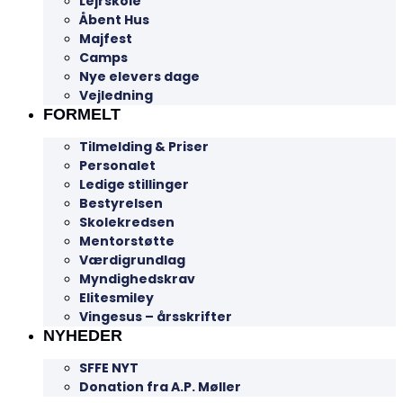
Lejrskole
Åbent Hus
Majfest
Camps
Nye elevers dage
Vejledning
FORMELT
Tilmelding & Priser
Personalet
Ledige stillinger
Bestyrelsen
Skolekredsen
Mentorstøtte
Værdigrundlag
Myndighedskrav
Elitesmiley
Vingesus – årsskrifter
NYHEDER
SFFE NYT
Donation fra A.P. Møller