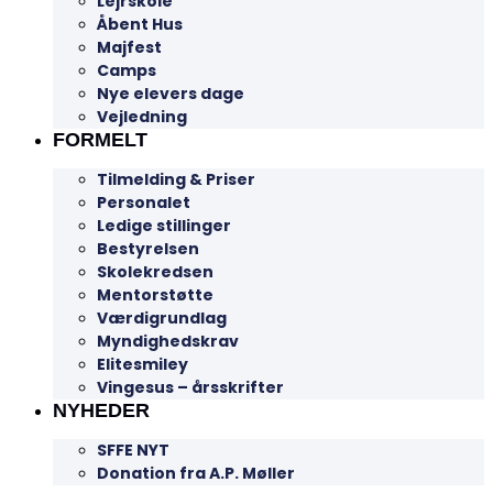
Lejrskole
Åbent Hus
Majfest
Camps
Nye elevers dage
Vejledning
FORMELT
Tilmelding & Priser
Personalet
Ledige stillinger
Bestyrelsen
Skolekredsen
Mentorstøtte
Værdigrundlag
Myndighedskrav
Elitesmiley
Vingesus – årsskrifter
NYHEDER
SFFE NYT
Donation fra A.P. Møller