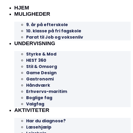
HJEM
MULIGHEDER
9. år på efterskole
10. klasse på fri fagskole
Parat til Job og voksenliv
UNDERVISNING
Styrke & Mod
HEST 360
Stil & Omsorg
Game Design
Gastronomi
Håndværk
Erhvervs-maritim
Boglige fag
Valgfag
AKTIVITETER
Har du diagnose?
Læsehjælp