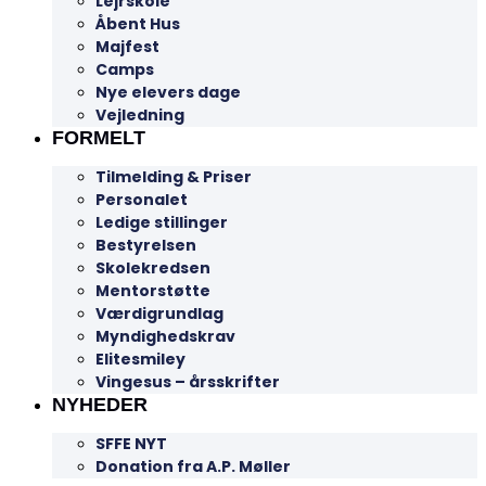
Lejrskole
Åbent Hus
Majfest
Camps
Nye elevers dage
Vejledning
FORMELT
Tilmelding & Priser
Personalet
Ledige stillinger
Bestyrelsen
Skolekredsen
Mentorstøtte
Værdigrundlag
Myndighedskrav
Elitesmiley
Vingesus – årsskrifter
NYHEDER
SFFE NYT
Donation fra A.P. Møller