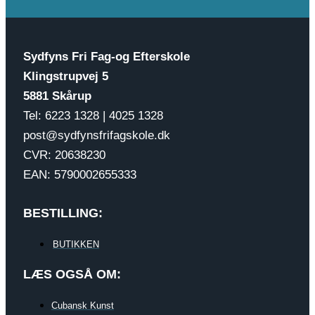
Sydfyns Fri Fag-og Efterskole
Klingstrupvej 5
5881 Skårup
Tel: 6223 1328 | 4025 1328
post@sydfynsfrifagskole.dk
CVR: 20638230
EAN: 5790002655333
BESTILLING:
BUTIKKEN
LÆS OGSÅ OM:
Cubansk Kunst