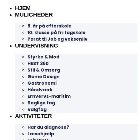
HJEM
MULIGHEDER
9. år på efterskole
10. klasse på fri fagskole
Parat til Job og voksenliv
UNDERVISNING
Styrke & Mod
HEST 360
Stil & Omsorg
Game Design
Gastronomi
Håndværk
Erhvervs-maritim
Boglige fag
Valgfag
AKTIVITETER
Har du diagnose?
Læsehjælp