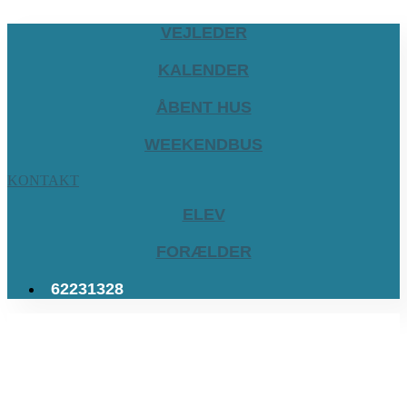
VEJLEDER
KALENDER
ÅBENT HUS
WEEKENDBUS
KONTAKT
ELEV
FORÆLDER
62231328