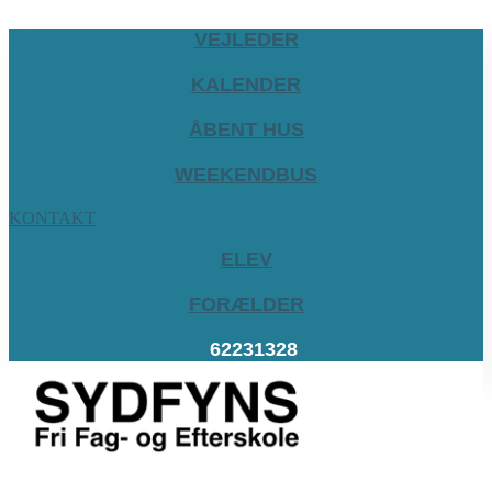
VEJLEDER
KALENDER
ÅBENT HUS
WEEKENDBUS
KONTAKT
ELEV
FORÆLDER
62231328