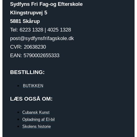
Sydfyns Fri Fag-og Efterskole
Klingstrupvej 5
5881 Skårup
Tel: 6223 1328 | 4025 1328
post@sydfynsfrifagskole.dk
CVR: 20638230
EAN: 5790002655333
BESTILLING:
BUTIKKEN
LÆS OGSÅ OM:
Cubansk Kunst
Opladning af El-bil
Skolens historie