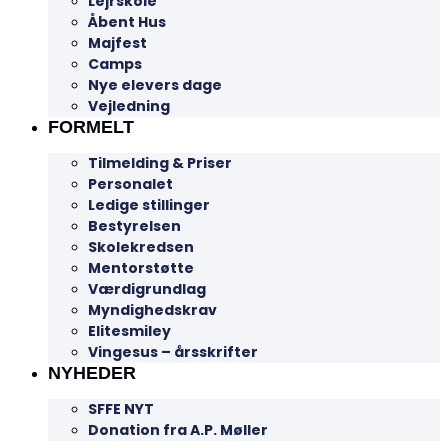
Lejrskole
Åbent Hus
Majfest
Camps
Nye elevers dage
Vejledning
FORMELT
Tilmelding & Priser
Personalet
Ledige stillinger
Bestyrelsen
Skolekredsen
Mentorstøtte
Værdigrundlag
Myndighedskrav
Elitesmiley
Vingesus – årsskrifter
NYHEDER
SFFE NYT
Donation fra A.P. Møller