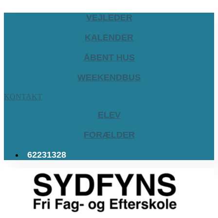
VEJLEDER
KALENDER
ÅBENT HUS
WEEKENDBUS
KONTAKT
ELEV
FORÆLDER
62231328