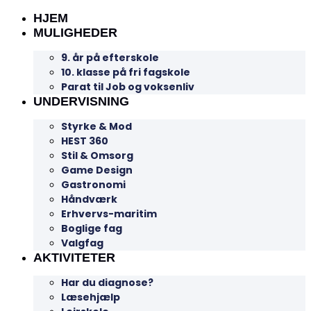
HJEM
MULIGHEDER
9. år på efterskole
10. klasse på fri fagskole
Parat til Job og voksenliv
UNDERVISNING
Styrke & Mod
HEST 360
Stil & Omsorg
Game Design
Gastronomi
Håndværk
Erhvervs-maritim
Boglige fag
Valgfag
AKTIVITETER
Har du diagnose?
Læsehjælp