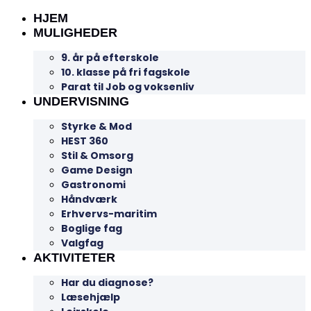
HJEM
MULIGHEDER
9. år på efterskole
10. klasse på fri fagskole
Parat til Job og voksenliv
UNDERVISNING
Styrke & Mod
HEST 360
Stil & Omsorg
Game Design
Gastronomi
Håndværk
Erhvervs-maritim
Boglige fag
Valgfag
AKTIVITETER
Har du diagnose?
Læsehjælp