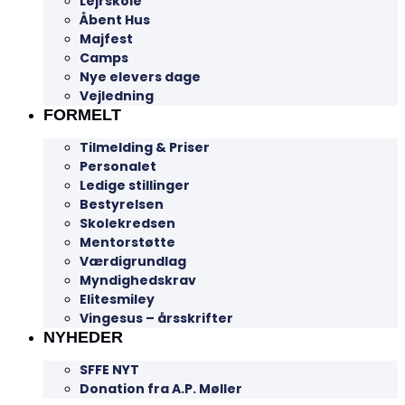
Lejrskole
Åbent Hus
Majfest
Camps
Nye elevers dage
Vejledning
FORMELT
Tilmelding & Priser
Personalet
Ledige stillinger
Bestyrelsen
Skolekredsen
Mentorstøtte
Værdigrundlag
Myndighedskrav
Elitesmiley
Vingesus – årsskrifter
NYHEDER
SFFE NYT
Donation fra A.P. Møller