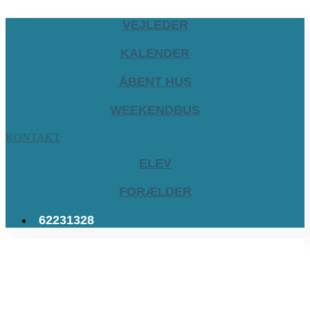
VEJLEDER
KALENDER
ÅBENT HUS
WEEKENDBUS
KONTAKT
ELEV
FORÆLDER
62231328